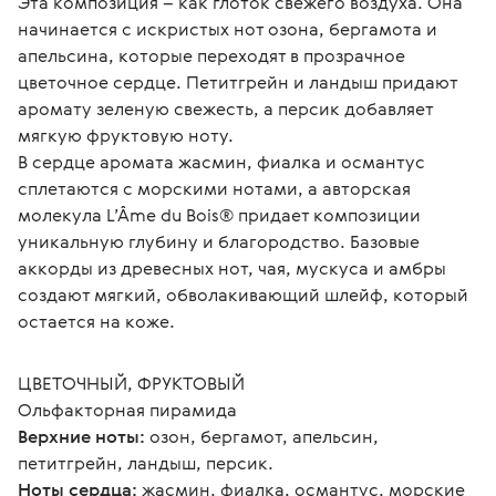
Эта композиция – как глоток свежего воздуха. Она 
начинается с искристых нот озона, бергамота и 
апельсина, которые переходят в прозрачное 
цветочное сердце. Петитгрейн и ландыш придают 
аромату зеленую свежесть, а персик добавляет 
мягкую фруктовую ноту.
В сердце аромата жасмин, фиалка и османтус 
сплетаются с морскими нотами, а авторская 
молекула L’Âme du Bois® придает композиции 
уникальную глубину и благородство. Базовые 
аккорды из древесных нот, чая, мускуса и амбры 
создают мягкий, обволакивающий шлейф, который 
остается на коже.
ЦВЕТОЧНЫЙ, ФРУКТОВЫЙ
Ольфакторная пирамида
Верхние ноты:
 озон, бергамот, апельсин, 
петитгрейн, ландыш, персик.
Ноты сердца:
 жасмин, фиалка, османтус, морские 