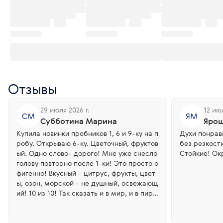
Отзывы
29 июля 2026 г.
12 июл
СМ
ЯМ
Субботина Марина
Ярош
Купила новинки пробников 1, 6 и 9-ку на п
Духи понрав
робу. Открываю 6-ку. Цветочный, фруктов
без резкости, 
ый. Одно слово- дорого! Мне уже снесло
Стойкие! Ок
голову повторно после 1-ки! Это просто о
фигенно! Вкусный - цитрус, фрукты, цвет
ы, озон, морской - не душный, освежающ
ий! 10 из 10! Так сказать и в мир, и в пир,
и в добрые люди! Спасибо огромное наш
ей Компании, вы нас балуете!