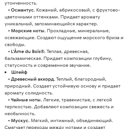
утонченность.
•
Османтус.
Кожаный, абрикосовый, с фруктово-
цветочными оттенками. Придает аромату
уникальный, запоминающийся характер.
•
Морские ноты.
Прохладные, минеральные,
освежающие. Создают ощущение морского бриза и
свободы.
•
L’Âme du Bois®.
Теплая, древесная,
бальзамическая. Придает композиции глубину,
статусность и современное звучание.
Шлейф
•
Древесный аккорд.
Теплый, благородный,
природный. Создает устойчивую основу и придает
аромату солидность.
•
Чайные ноты.
Легкие, травянистые, с легкой
терпкостью. Добавляют композиции свежесть и
необычность.
•
Мускус.
Мягкий, интимный, объединяющий.
Смягчает переходы между нотами и создает