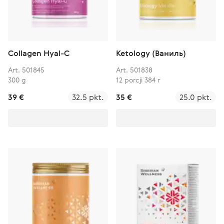
Collagen Hyal-C
Ketology (Ваниль)
Art. 501845
Art. 501838
300 g
12 porcji 384 г
39 €
32.5 pkt.
35 €
25.0 pkt.