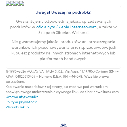
Uwaga! Uważaj na podróbki!
Gwarantujemy odpowiednią jakość sprzedawanych
produktów w
oficjalnym Sklepie Internetowym
, a także w
Sklepach Siberian Wellness!
Nie gwarantujemy jakości produktów ani przestrzegania
warunków ich przechowywania przez sprzedawców, jeśli
kupujesz produkty na innych stronach internetowych lub
platformach handlowych.
© 1996–2026 AQUAVIVA ITALIA S.R.L. Via Ausa, 117 47853 Coriano (RN) –
P.IVA: 04823610409 – Numero R.E.A. RN – 444078. Wszelkie prawa
zastrzeżone.
Kopiowanie materiałów z tej strony jest możliwe pod warunkiem
obowiązkowego umieszczenia aktywnego linku do siberianwellness.com
Umowa użytkownika
Polityka prywatności
Warunki zakupu