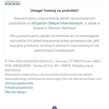
Uwaga! Uważaj na podróbki!
Gwarantujemy odpowiednią jakość sprzedawanych
produktów w
oficjalnym Sklepie Internetowym
, a także w
Sklepach Siberian Wellness!
Nie gwarantujemy jakości produktów ani przestrzegania
warunków ich przechowywania przez sprzedawców, jeśli
kupujesz produkty na innych stronach internetowych lub
platformach handlowych.
© 1996–2026 AQUAVIVA ITALIA S.R.L. Via Ausa, 117 47853 Coriano (RN) –
P.IVA: 04823610409 – Numero R.E.A. RN – 444078. Wszelkie prawa
zastrzeżone.
Kopiowanie materiałów z tej strony jest możliwe pod warunkiem
obowiązkowego umieszczenia aktywnego linku do siberianwellness.com
Umowa użytkownika
Polityka prywatności
Warunki zakupu