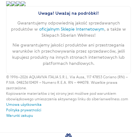
Uwaga! Uważaj na podróbki!
Gwarantujemy odpowiednią jakość sprzedawanych
produktów w
oficjalnym Sklepie Internetowym
, a także w
Sklepach Siberian Wellness!
Nie gwarantujemy jakości produktów ani przestrzegania
warunków ich przechowywania przez sprzedawców, jeśli
kupujesz produkty na innych stronach internetowych lub
platformach handlowych.
© 1996–2026 AQUAVIVA ITALIA S.R.L. Via Ausa, 117 47853 Coriano (RN) –
P.IVA: 04823610409 – Numero R.E.A. RN – 444078. Wszelkie prawa
zastrzeżone.
Kopiowanie materiałów z tej strony jest możliwe pod warunkiem
obowiązkowego umieszczenia aktywnego linku do siberianwellness.com
Umowa użytkownika
Polityka prywatności
Warunki zakupu