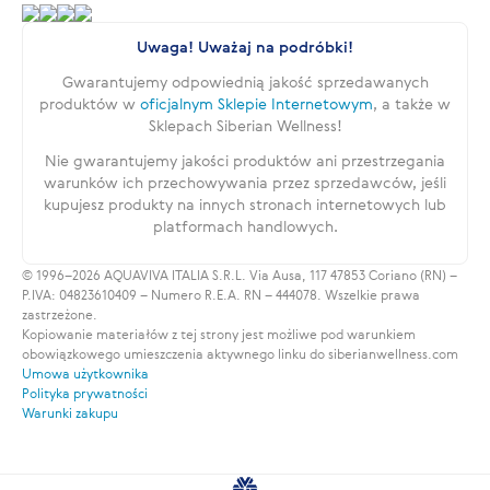
Uwaga! Uważaj na podróbki!
Gwarantujemy odpowiednią jakość sprzedawanych
produktów w
oficjalnym Sklepie Internetowym
, a także w
Sklepach Siberian Wellness!
Nie gwarantujemy jakości produktów ani przestrzegania
warunków ich przechowywania przez sprzedawców, jeśli
kupujesz produkty na innych stronach internetowych lub
platformach handlowych.
© 1996–2026 AQUAVIVA ITALIA S.R.L. Via Ausa, 117 47853 Coriano (RN) –
P.IVA: 04823610409 – Numero R.E.A. RN – 444078. Wszelkie prawa
zastrzeżone.
Kopiowanie materiałów z tej strony jest możliwe pod warunkiem
obowiązkowego umieszczenia aktywnego linku do siberianwellness.com
Umowa użytkownika
Polityka prywatności
Warunki zakupu