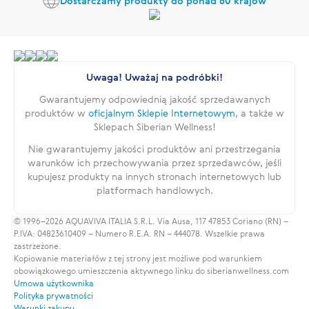
Dostarczamy produkty do ponad 60 krajów
Uwaga! Uważaj na podróbki!
Gwarantujemy odpowiednią jakość sprzedawanych
produktów w
oficjalnym Sklepie Internetowym
, a także w
Sklepach Siberian Wellness!
Nie gwarantujemy jakości produktów ani przestrzegania
warunków ich przechowywania przez sprzedawców, jeśli
kupujesz produkty na innych stronach internetowych lub
platformach handlowych.
© 1996–2026 AQUAVIVA ITALIA S.R.L. Via Ausa, 117 47853 Coriano (RN) –
P.IVA: 04823610409 – Numero R.E.A. RN – 444078. Wszelkie prawa
zastrzeżone.
Kopiowanie materiałów z tej strony jest możliwe pod warunkiem
obowiązkowego umieszczenia aktywnego linku do siberianwellness.com
Umowa użytkownika
Polityka prywatności
Warunki zakupu