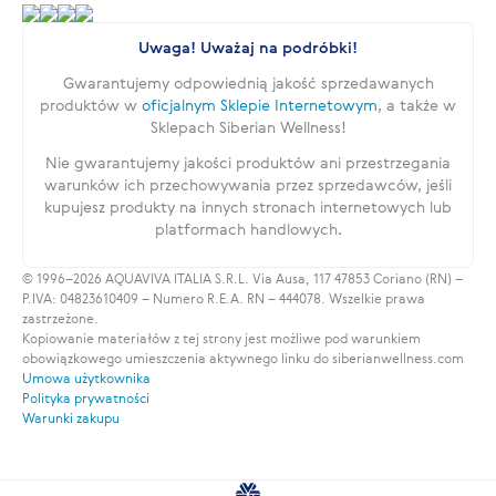
Uwaga! Uważaj na podróbki!
Gwarantujemy odpowiednią jakość sprzedawanych
produktów w
oficjalnym Sklepie Internetowym
, a także w
Sklepach Siberian Wellness!
Nie gwarantujemy jakości produktów ani przestrzegania
warunków ich przechowywania przez sprzedawców, jeśli
kupujesz produkty na innych stronach internetowych lub
platformach handlowych.
© 1996–2026 AQUAVIVA ITALIA S.R.L. Via Ausa, 117 47853 Coriano (RN) –
P.IVA: 04823610409 – Numero R.E.A. RN – 444078. Wszelkie prawa
zastrzeżone.
Kopiowanie materiałów z tej strony jest możliwe pod warunkiem
obowiązkowego umieszczenia aktywnego linku do siberianwellness.com
Umowa użytkownika
Polityka prywatności
Warunki zakupu