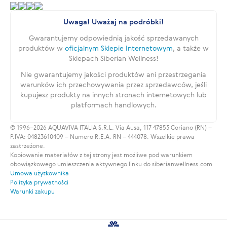
Uwaga! Uważaj na podróbki!
Gwarantujemy odpowiednią jakość sprzedawanych
produktów w
oficjalnym Sklepie Internetowym
, a także w
Sklepach Siberian Wellness!
Nie gwarantujemy jakości produktów ani przestrzegania
warunków ich przechowywania przez sprzedawców, jeśli
kupujesz produkty na innych stronach internetowych lub
platformach handlowych.
© 1996–2026 AQUAVIVA ITALIA S.R.L. Via Ausa, 117 47853 Coriano (RN) –
P.IVA: 04823610409 – Numero R.E.A. RN – 444078. Wszelkie prawa
zastrzeżone.
Kopiowanie materiałów z tej strony jest możliwe pod warunkiem
obowiązkowego umieszczenia aktywnego linku do siberianwellness.com
Umowa użytkownika
Polityka prywatności
Warunki zakupu