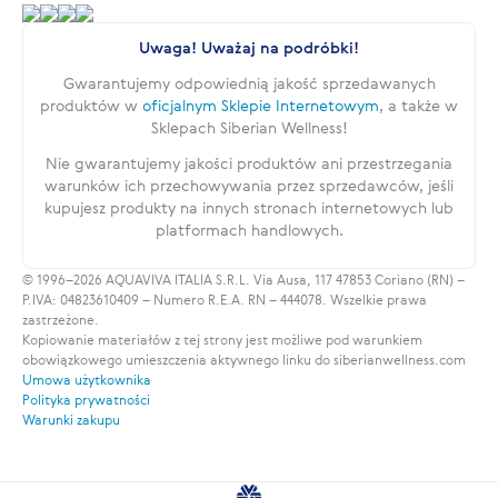
Uwaga! Uważaj na podróbki!
Gwarantujemy odpowiednią jakość sprzedawanych
produktów w
oficjalnym Sklepie Internetowym
, a także w
Sklepach Siberian Wellness!
Nie gwarantujemy jakości produktów ani przestrzegania
warunków ich przechowywania przez sprzedawców, jeśli
kupujesz produkty na innych stronach internetowych lub
platformach handlowych.
© 1996–2026 AQUAVIVA ITALIA S.R.L. Via Ausa, 117 47853 Coriano (RN) –
P.IVA: 04823610409 – Numero R.E.A. RN – 444078. Wszelkie prawa
zastrzeżone.
Kopiowanie materiałów z tej strony jest możliwe pod warunkiem
obowiązkowego umieszczenia aktywnego linku do siberianwellness.com
Umowa użytkownika
Polityka prywatności
Warunki zakupu