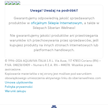
Uwaga! Uważaj na podróbki!
Gwarantujemy odpowiednią jakość sprzedawanych
produktów w
oficjalnym Sklepie Internetowym
, a także w
Sklepach Siberian Wellness!
Nie gwarantujemy jakości produktów ani przestrzegania
warunków ich przechowywania przez sprzedawców, jeśli
kupujesz produkty na innych stronach internetowych lub
platformach handlowych.
© 1996–2026 AQUAVIVA ITALIA S.R.L. Via Ausa, 117 47853 Coriano (RN) –
P.IVA: 04823610409 – Numero R.E.A. RN – 444078. Wszelkie prawa
zastrzeżone.
Kopiowanie materiałów z tej strony jest możliwe pod warunkiem
obowiązkowego umieszczenia aktywnego linku do siberianwellness.com
Umowa użytkownika
Polityka prywatności
Warunki zakupu