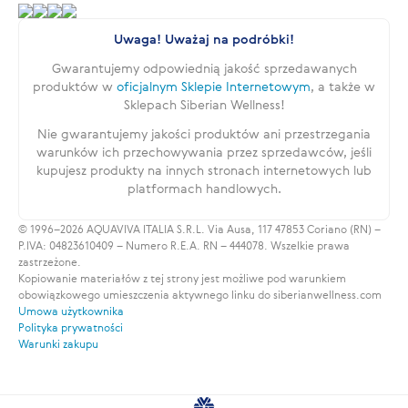
Uwaga! Uważaj na podróbki!
Gwarantujemy odpowiednią jakość sprzedawanych
produktów w
oficjalnym Sklepie Internetowym
, a także w
Sklepach Siberian Wellness!
Nie gwarantujemy jakości produktów ani przestrzegania
warunków ich przechowywania przez sprzedawców, jeśli
kupujesz produkty na innych stronach internetowych lub
platformach handlowych.
© 1996–2026 AQUAVIVA ITALIA S.R.L. Via Ausa, 117 47853 Coriano (RN) –
P.IVA: 04823610409 – Numero R.E.A. RN – 444078. Wszelkie prawa
zastrzeżone.
Kopiowanie materiałów z tej strony jest możliwe pod warunkiem
obowiązkowego umieszczenia aktywnego linku do siberianwellness.com
Umowa użytkownika
Polityka prywatności
Warunki zakupu