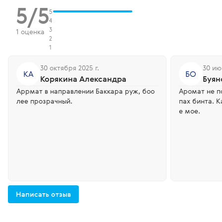
5/5
5
4
3
1 оценка
2
1
30 октября 2025 г.
30 ию
КА
БО
Корякина Александра
Буян
Аррмат в направлении Баккара руж, боо
Аромат не п
лее прозрачный.
пах бинта. 
е мое.
Написать отзыв