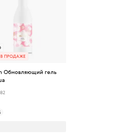
D
 В ПРОДАЖЕ
om Обновляющий гель
ша
982
б