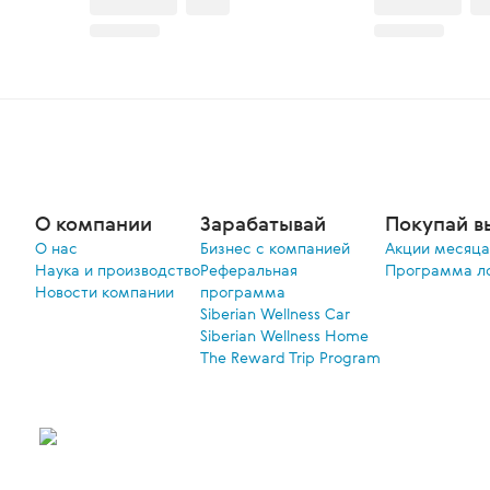
О компании
Зарабатывай
Покупай в
О нас
Бизнес с компанией
Акции меcяца
Наука и производство
Реферальная
Программа л
Новости компании
программа
Siberian Wellness Car
Siberian Wellness Home
The Reward Trip Program