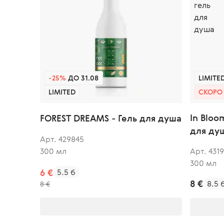
-25%
ДО 31.08
LIMITE
LIMITED
СКОРО
In Blo
FOREST DREAMS - Гель для душа
для ду
Арт. 429845
Арт. 431
300 мл
300 мл
6 €
5.5 б
8 €
8.5 
8 €