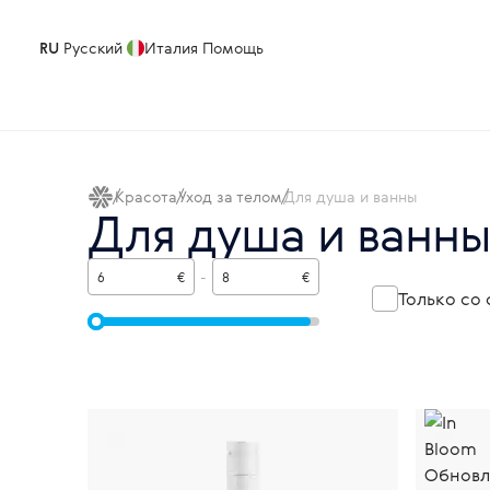
RU
Русский
Италия
Помощь
Красота
Уход за телом
Для душа и ванны
Для душа и ванн
€
-
€
Только со