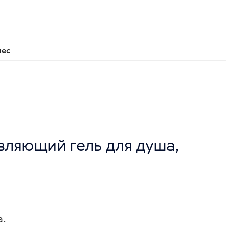
нес
вляющий гель для душа,
а.