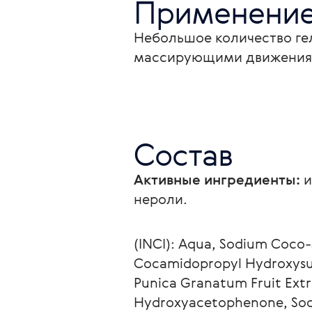
Применени
Небольшое количество гел
массирующими движениям
Состав
Активные ингредиенты:
и
нероли.
(INCI): Aqua, Sodium Coco-
Cocamidopropyl Hydroxysult
Punica Granatum Fruit Extrac
Hydroxyacetophenone, Sodi