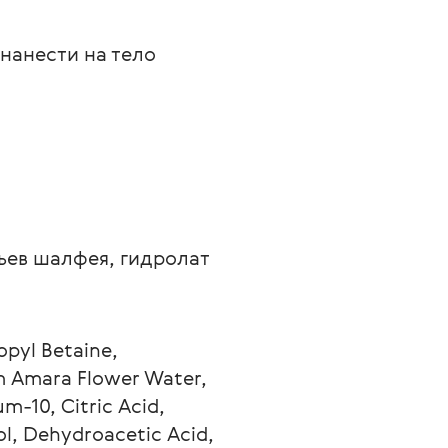
нанести на тело 
ьев шалфея, гидролат 
pyl Betaine, 
m Amara Flower Water, 
m-10, Citric Acid, 
l, Dehydroacetic Acid, 