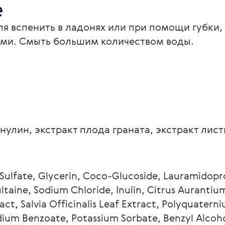
е
я вспенить в ладонях или при помощи губки, 
и. Смыть большим количеством воды.
нулин, экстракт плода граната, экстракт лист
Sulfate, Glycerin, Coco-Glucoside, Lauramidopro
aine, Sodium Chloride, Inulin, Citrus Aurantiu
t, Salvia Officinalis Leaf Extract, Polyquaterniu
um Benzoate, Potassium Sorbate, Benzyl Alcoho