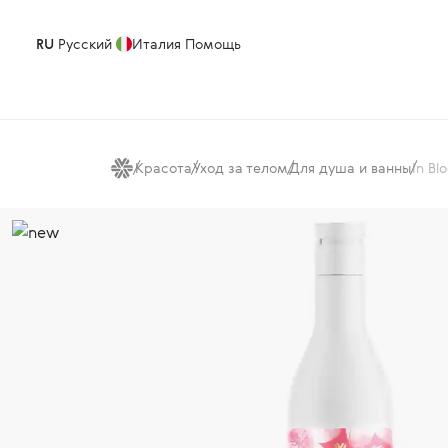
RU
Русский
Италия
Помощь
Красота
Уход за телом
Для душа и ванны
In B