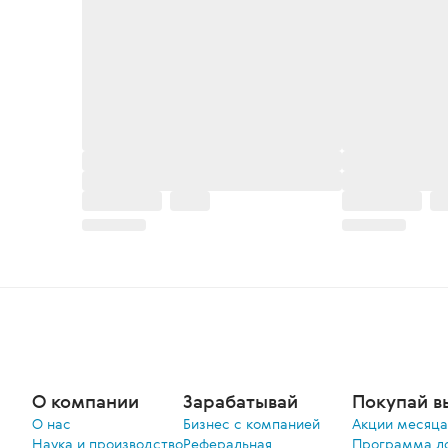
О компании
Зарабатывай
Покупай в
О нас
Бизнес с компанией
Акции меcяца
Наука и производство
Реферальная
Программа л