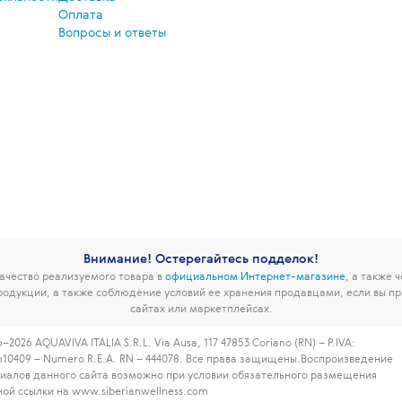
Оплата
Вопросы и ответы
Внимание! Остерегайтесь подделок!
чество реализуемого товара в
официальном Интернет-магазине
, а также 
родукции, а также соблюдение условий ее хранения продавцами, если вы пр
сайтах или маркетплейсах.
–2026 AQUAVIVA ITALIA S.R.L. Via Ausa, 117 47853 Coriano (RN) – P.IVA:
610409 – Numero R.E.A. RN – 444078. Все права защищены.
Воспроизведение
иалов данного сайта возможно при условии обязательного размещения
ной ссылки на www.siberianwellness.com