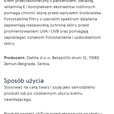
Krem przeciwsłoneczny z pantenolem, betainą, 
witaminą E i kompleksem ekstraktów roślinnych 
pomaga chronić skórę przed wpływem środowiska. 
Fotostabilne filtry o szerokim spektrum działania 
zapewniają niezawodną ochronę skóry przed 
promieniowaniem UVA i UVB oraz pomagają 
zapobiegać oznakom fotostarzenia i uszkodzeniom 
skóry.
Producent:
 Dahlia d.o.o. Batajnički drum 12, 11080 
Zemun-Belgrade, Serbia.
Sposób użycia
Stosować na całą twarz i szyję jako samodzielny 
produkt lub po codziennym użyciu kremu 
nawilżającego.
Produkt nanieść obficie przed ekspozycją na słońcu. 