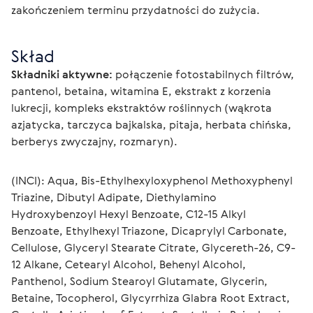
zakończeniem terminu przydatności do zużycia.
Skład
Składniki aktywne:
 połączenie fotostabilnych filtrów, 
pantenol, betaina, witamina E, ekstrakt z korzenia 
lukrecji, kompleks ekstraktów roślinnych (wąkrota 
azjatycka, tarczyca bajkalska, pitaja, herbata chińska, 
berberys zwyczajny, rozmaryn).
(INCI): Aqua, Bis-Ethylhexyloxyphenol Methoxyphenyl 
Triazine, Dibutyl Adipate, Diethylamino 
Hydroxybenzoyl Hexyl Benzoate, C12-15 Alkyl 
Benzoate, Ethylhexyl Triazone, Dicaprylyl Carbonate, 
Cellulose, Glyceryl Stearate Citrate, Glycereth-26, C9-
12 Alkane, Cetearyl Alcohol, Behenyl Alcohol, 
Panthenol, Sodium Stearoyl Glutamate, Glycerin, 
Betaine, Tocopherol, Glycyrrhiza Glabra Root Extract, 