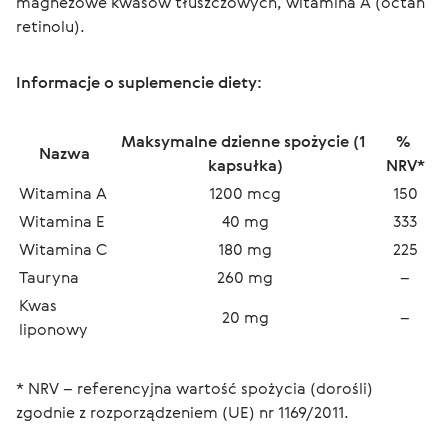
magnezowe kwasów tłuszczowych, witamina A (octan 
retinolu).
Informacje o suplemencie diety:
Мaksymalne dzienne spożycie (1 
% 
Nazwa
kapsułka)
NRV*
Witamina A
1200 mcg
150
Witamina E
40 mg
333
Witamina C
180 mg
225
Tauryna
260 mg
–
Kwas 
20 mg
–
liponowy
* NRV – referencyjna wartość spożycia (dorośli) 
zgodnie z rozporządzeniem (UE) nr 1169/2011.