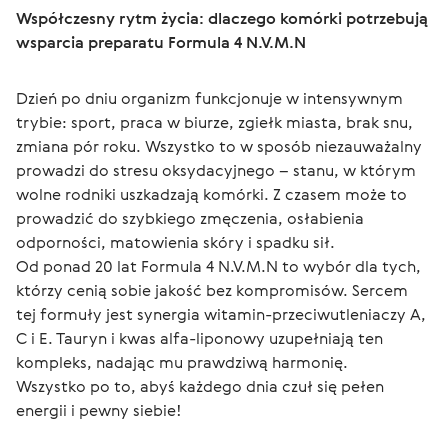
Współczesny rytm życia: dlaczego komórki potrzebują 
wsparcia preparatu Formula 4 N.V.M.N
Dzień po dniu organizm funkcjonuje w intensywnym 
trybie: sport, praca w biurze, zgiełk miasta, brak snu, 
zmiana pór roku. Wszystko to w sposób niezauważalny 
prowadzi do stresu oksydacyjnego – stanu, w którym 
wolne rodniki uszkadzają komórki. Z czasem może to 
prowadzić do szybkiego zmęczenia, osłabienia 
odporności, matowienia skóry i spadku sił.
Od ponad 20 lat Formula 4 N.V.M.N to wybór dla tych, 
którzy cenią sobie jakość bez kompromisów. Sercem 
tej formuły jest synergia witamin-przeciwutleniaczy A, 
C i E. Tauryn i kwas alfa-liponowy uzupełniają ten 
kompleks, nadając mu prawdziwą harmonię.
Wszystko po to, abyś każdego dnia czuł się pełen 
energii i pewny siebie!