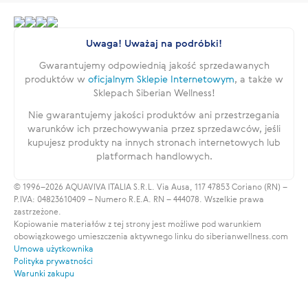
Uwaga! Uważaj na podróbki!
Gwarantujemy odpowiednią jakość sprzedawanych
produktów w
oficjalnym Sklepie Internetowym
, a także w
Sklepach Siberian Wellness!
Nie gwarantujemy jakości produktów ani przestrzegania
warunków ich przechowywania przez sprzedawców, jeśli
kupujesz produkty na innych stronach internetowych lub
platformach handlowych.
© 1996–2026 AQUAVIVA ITALIA S.R.L. Via Ausa, 117 47853 Coriano (RN) –
P.IVA: 04823610409 – Numero R.E.A. RN – 444078. Wszelkie prawa
zastrzeżone.
Kopiowanie materiałów z tej strony jest możliwe pod warunkiem
obowiązkowego umieszczenia aktywnego linku do siberianwellness.com
Umowa użytkownika
Polityka prywatności
Warunki zakupu