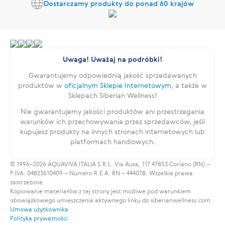
Dostarczamy produkty do ponad 60 krajów
Uwaga! Uważaj na podróbki!
Gwarantujemy odpowiednią jakość sprzedawanych
produktów w
oficjalnym Sklepie Internetowym
, a także w
Sklepach Siberian Wellness!
Nie gwarantujemy jakości produktów ani przestrzegania
warunków ich przechowywania przez sprzedawców, jeśli
kupujesz produkty na innych stronach internetowych lub
platformach handlowych.
© 1996–2026 AQUAVIVA ITALIA S.R.L. Via Ausa, 117 47853 Coriano (RN) –
P.IVA: 04823610409 – Numero R.E.A. RN – 444078. Wszelkie prawa
zastrzeżone.
Kopiowanie materiałów z tej strony jest możliwe pod warunkiem
obowiązkowego umieszczenia aktywnego linku do siberianwellness.com
Umowa użytkownika
Polityka prywatności