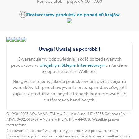
Poniedziałek – piątek 9:00–17:00
Dostarczamy produkty do ponad 60 krajów
Uwaga! Uważaj na podróbki!
Gwarantujemy odpowiednią jakość sprzedawanych
produktów w
oficjalnym Sklepie Internetowym
, a także w
Sklepach Siberian Wellness!
Nie gwarantujemy jakości produktów ani przestrzegania
warunków ich przechowywania przez sprzedawców, jeśli
kupujesz produkty na innych stronach internetowych lub
platformach handlowych.
© 1996–2026 AQUAVIVA ITALIA S.R.L. Via Ausa, 117 47853 Coriano (RN) –
P.IVA: 04823610409 – Numero R.E.A. RN – 444078. Wszelkie prawa
zastrzeżone.
Kopiowanie materiałów z tej strony jest możliwe pod warunkiem
obowiązkowego umieszczenia aktywnego linku do siberianwellness.com