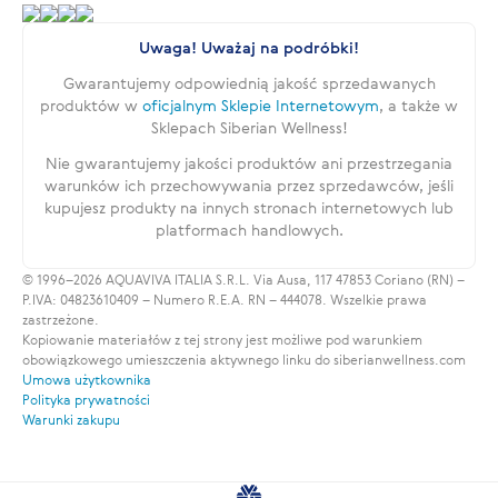
Uwaga! Uważaj na podróbki!
Gwarantujemy odpowiednią jakość sprzedawanych
produktów w
oficjalnym Sklepie Internetowym
, a także w
Sklepach Siberian Wellness!
Nie gwarantujemy jakości produktów ani przestrzegania
warunków ich przechowywania przez sprzedawców, jeśli
kupujesz produkty na innych stronach internetowych lub
platformach handlowych.
© 1996–2026 AQUAVIVA ITALIA S.R.L. Via Ausa, 117 47853 Coriano (RN) –
P.IVA: 04823610409 – Numero R.E.A. RN – 444078. Wszelkie prawa
zastrzeżone.
Kopiowanie materiałów z tej strony jest możliwe pod warunkiem
obowiązkowego umieszczenia aktywnego linku do siberianwellness.com
Umowa użytkownika
Polityka prywatności
Warunki zakupu