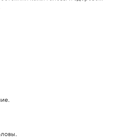
.
ие.
оловы.