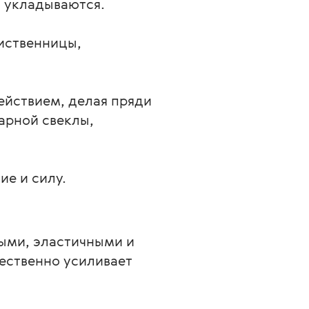
 укладываются. 
иственницы, 
йствием, делая пряди 
арной свеклы, 
ие и силу.
ными, эластичными и
ественно усиливает