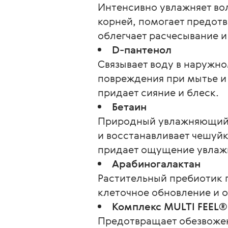
Интенсивно увлажняет во
корней, помогает предот
облегчает расчесывание и
D-пантенол
Связывает воду в наружн
повреждения при мытье и 
придает сияние и блеск.
Бетаин
Природный увлажняющий к
и восстанавливает чешуй
придает ощущение увлаж
Арабиногалактан
Растительный пребиотик 
клеточное обновление и 
Комплекс MULTI FEEL® 
Предотвращает обезвожен