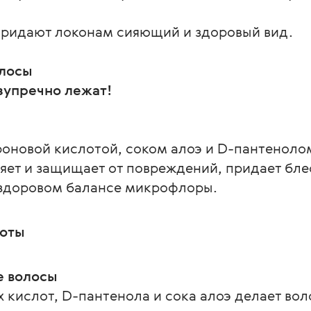
придают локонам сияющий и здоровый вид.
олосы
роновой кислотой, соком алоэ и D-пантеноло
яет и защищает от повреждений, придает блеск
 здоровом балансе микрофлоры.
боты
е волосы
 кислот, D-пантенола и сока алоэ делает во