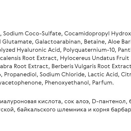
, Sodium Coco-Sulfate, Cocamidopropyl Hydroxy
 Glutamate, Galactoarabinan, Betaine, Aloe Barb
yzed Hyaluronic Acid, Polyquaternium-10, Panth
icalensis Root Extract, Hylocereus Undatus Fruit 
abra Root Extract, Berberis Vulgaris Root Extract
6, Propanediol, Sodium Chloride, Lactic Acid, Cit
xyacetophenone, Phenoxyethanol, Parfum.
гиалуроновая кислота, сок алоэ, D-пантенол, 
тской, байкальского шлемника и корня барба