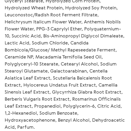
Glyceryl Stearate, Hydrolyzed Corn Protein, 
Hydrolyzed Wheat Protein, Hydrolyzed Soy Protein, 
Leuconostoc/Radish Root Ferment Filtrate, 
Helichrysum Italicum Flower Water, Anthemis Nobilis 
Flower Water, PPG-3 Caprylyl Ether, Polyquaternium-
10, Succinic Acid, Bis-Aminopropyl Diglycol Dimaleate, 
Lactic Acid, Sodium Chloride, Candida 
Bombicola/Glucose/ Methyl Rapeseedate Ferment, 
Ceramide NP, Macadamia Ternifolia Seed Oil, 
Polyglyceryl-10 Stearate, Cetearyl Alcohol, Sodium 
Stearoyl Glutamate, Galactoarabinan, Centella 
Asiatica Leaf Extract, Scutellaria Baicalensis Root 
Extract, Hylocereus Undatus Fruit Extract, Camellia 
Sinensis Leaf Extract, Glycyrrhiza Glabra Root Extract, 
Berberis Vulgaris Root Extract, Rosmarinus Officinalis 
Leaf Extract, Propanediol, Polyglycerin-6, Citric Acid, 
1,2-Hexanediol, Sodium Benzoate, 
Hydroxyacetophenone, Benzyl Alcohol, Dehydroacetic 
Acid, Parfum.