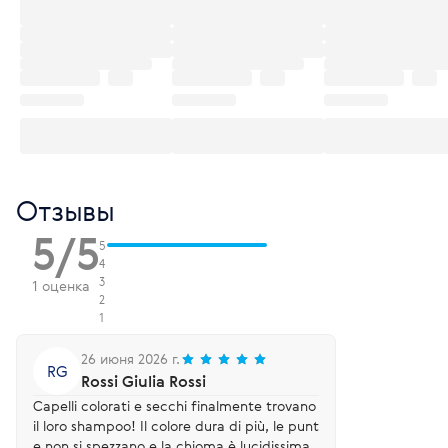
Отзывы
5/5
5
4
3
1 оценка
2
1
26 июня 2026 г.
RG
Rossi Giulia Rossi
Capelli colorati e secchi finalmente trovano
il loro shampoo! Il colore dura di più, le punt
e non si spezzano e la chioma è lucidissima.