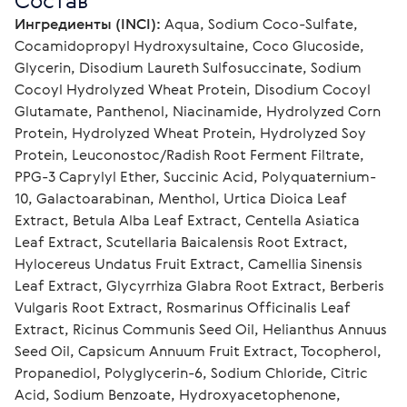
Состав
Ингредиенты (INCI):
 Aqua, Sodium Coco-Sulfate, 
Cocamidopropyl Hydroxysultaine, Coco Glucoside, 
Glycerin, Disodium Laureth Sulfosuccinate, Sodium 
Cocoyl Hydrolyzed Wheat Protein, Disodium Cocoyl 
Glutamate, Panthenol, Niacinamide, Hydrolyzed Corn 
Protein, Hydrolyzed Wheat Protein, Hydrolyzed Soy 
Protein, Leuconostoc/Radish Root Ferment Filtrate, 
PPG-3 Caprylyl Ether, Succinic Acid, Polyquaternium-
10, Galactoarabinan, Menthol, Urtica Dioica Leaf 
Extract, Betula Alba Leaf Extract, Centella Asiatica 
Leaf Extract, Scutellaria Baicalensis Root Extract, 
Hylocereus Undatus Fruit Extract, Camellia Sinensis 
Leaf Extract, Glycyrrhiza Glabra Root Extract, Berberis 
Vulgaris Root Extract, Rosmarinus Officinalis Leaf 
Extract, Ricinus Communis Seed Oil, Helianthus Annuus 
Seed Oil, Capsicum Annuum Fruit Extract, Tocopherol, 
Propanediol, Polyglycerin-6, Sodium Chloride, Citric 
Acid, Sodium Benzoate, Hydroxyacetophenone, 