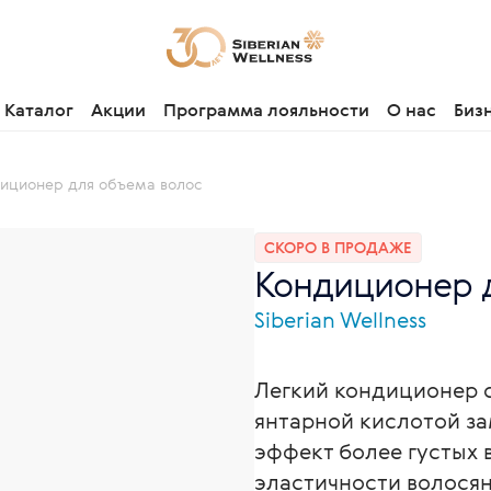
Каталог
Акции
Программа лояльности
О нас
Биз
иционер для объема волос
СКОРО В ПРОДАЖЕ
Кондиционер д
Siberian Wellness
Легкий кондиционер 
янтарной кислотой за
эффект более густых
эластичности волося