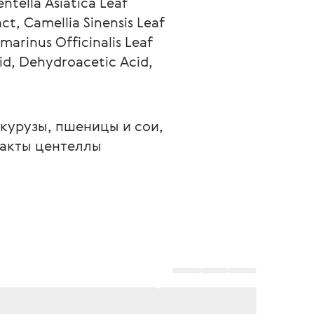
tella Asiatica Leaf 
ct, Camellia Sinensis Leaf 
marinus Officinalis Leaf 
cid, Dehydroacetic Acid, 
укурузы, пшеницы и сои, 
ракты центеллы 