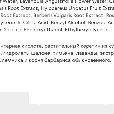
 Water, Lavandula Angustifolia Flower Water, Cen
nsis Root Extract, Hylocereus Undatus Fruit Extra
Root Extract, Berberis Vulgaris Root Extract, Ros
lycerin-6, Citric Acid, Benzyl Alcohol, Benzoic A
 Sorbate Phenoxyethanol, Ethylhexylglycerin. 
янтарная кислота, растительный кератин из к
, гидролаты шалфея, тимьяна, лаванды, экст
 шлемника и корня барбариса обыкновенного.