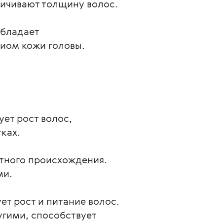
личивают толщину волос.
бладает 
ом кожи головы. 
ует рост волос,
ках.
отного происхождения.
ми.
т рост и питание волос.
угими, способствует