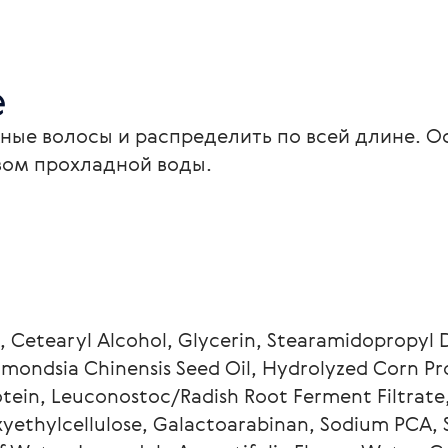
е
ые волосы и распределить по всей длине. Ост
вом прохладной воды.
, Cetearyl Alcohol, Glycerin, Stearamidopropyl
mmondsia Chinensis Seed Oil, Hydrolyzed Corn P
tein, Leuconostoc/Radish Root Ferment Filtrate, 
thylcellulose, Galactoarabinan, Sodium PCA, Sal