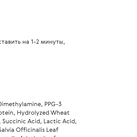
авить на 1-2 минуты, 
 Dimethylamine, PPG-3 
rotein, Hydrolyzed Wheat 
Succinic Acid, Lactic Acid, 
via Officinalis Leaf 