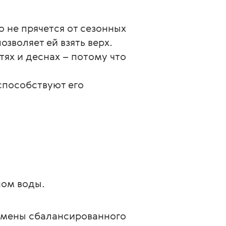
о не прячется от сезонных
позволяет ей взять верх.
стях и деснах – потому что
 способствуют его
ном воды.
амены сбалансированного 