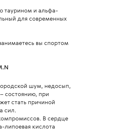
но таурином и альфа-
альный для современных
 занимаетесь вы спортом
M.N
городской шум, недосып, 
– состоянию, при 
жет стать причиной 
а сил.
 компромиссов. В сердце 
а-липоевая кислота 