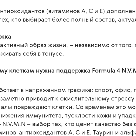
нтиоксидантов (витаминов А, С и Е) дополне
тех, кто выбирает более полный состав, акту
ржка
 активный образ жизни, – независимо от того,
живать себя в тонусе.
у клеткам нужна поддержка Formula 4 N.V.
ботает в напряженном графике: спорт, офис, 
езаметно приводит к окислительному стрессу 
алы повреждают клетки. Со временем это мо
нижения иммунитета, тусклости кожи и упадк
4 N.V.M.N – выбор тех, кто ценит качество без
инов-антиоксидантов А, С и Е. Таурин и альф