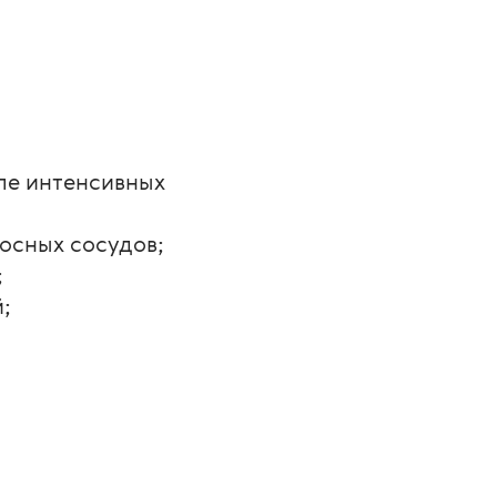
е интенсивных 
осных сосудов;
;
;