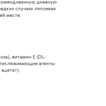
екомендованную дневную 
едких случаях липоевая 
ей месте.
за), витамин Е (DL-
нтислеживающие агенты: 
 ацетат).