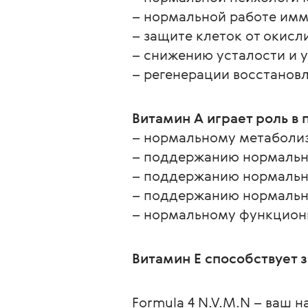
– нормальной работе имм
– защите клеток от окисл
– снижению усталости и 
– регенерации восстанов
Витамин А играет роль в
– нормальному метаболиз
– поддержанию нормально
– поддержанию нормально
– поддержанию нормально
– нормальному функцион
Витамин E способствует з
Formula 4 N.V.M.N – ваш 