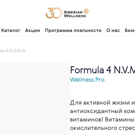
Каталог
Акции
Программа лояльности
О нас
Биз
la 4 N.V.M.N
Formula 4 N.V.
Wellness Pro
Для активной жизни 
антиоксидантный ком
витаминов! Витамины 
окислительного стре