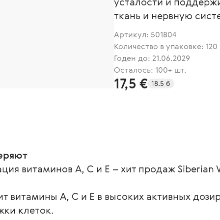
усталости и поддержи
ткань и нервную сист
Артикул:
501804
Количество в упаковке: 120
Годен до: 21.06.2029
Осталось: 100+ шт.
17,5 €
18.5 б
еряют
я витаминов А, С и Е – хит продаж Siberian W
ит витамины А, С и Е в высоких активных дози
ки клеток.