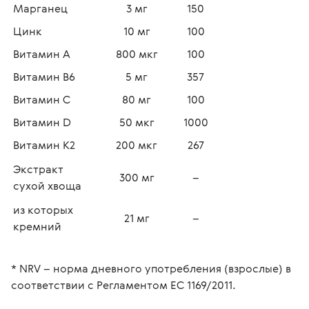
Марганец
3 мг
150
Цинк
10 мг
100
Витамин А 
800 мкг
100
Витамин B6
5 мг
357
Витамин С
80 мг
100
Витамин D
50 мкг
1000
Витамин К2
200 мкг
267
Экстракт 
300 мг
–
сухой хвоща
из которых 
21 мг
–
кремний
* NRV – норма дневного употребления (взрослые) в 
соответствии с Регламентом ЕС 1169/2011.