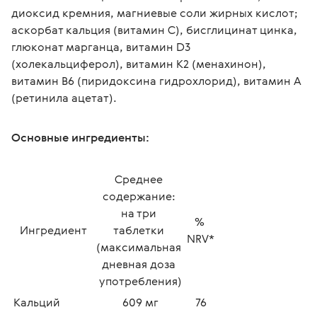
диоксид кремния, магниевые соли жирных кислот; 
аскорбат кальция (витамин С), бисглицинат цинка, 
глюконат марганца, витамин D3 
(холекальциферол), витамин K2 (менахинон), 
витамин B6 (пиридоксина гидрохлорид), витамин A 
(ретинила ацетат).
Основные ингредиенты
:
Среднее 
содержание: 
на три 
% 
Ингредиент
таблетки 
NRV*
(максимальная 
дневная доза 
употребления)
Кальций
609 мг
76