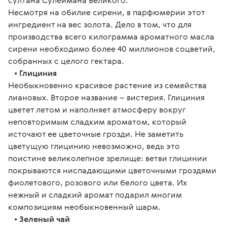
султана Сулеймана Великого.
Несмотря на обилие сирени, в парфюмерии этот 
ингредиент на вес золота. Дело в том, что для 
производства всего килограмма ароматного масла 
сирени необходимо более 40 миллионов соцветий, 
собранных с целого гектара.
   • 
Глициния
Необыкновенно красивое растение из семейства 
лиановых. Второе название – вистерия. Глициния 
цветет летом и наполняет атмосферу вокруг 
неповторимым сладким ароматом, который 
источают ее цветочные грозди. Не заметить 
цветущую глицинию невозможно, ведь это 
поистине великолепное зрелище: ветви глицинии 
покрываются ниспадающими цветочными гроздями 
фиолетового, розового или белого цвета. Их 
нежный и сладкий аромат подарил многим 
композициям необыкновенный шарм.
   • 
Зеленый чай