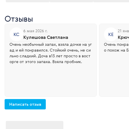
Отзывы
6 мая 2026 г.
21 янв
КС
КЕ
Кулешова Светлана
Крюч
Очень необычный запах, взяла дочке на уг
Очень понра
ад и ей понравился. Стойкий очень, не си
о похож на E
льно сладкий. Доча в13 лет просто в вост
орге от этого запаха. Взяла пробник.
Написать отзыв