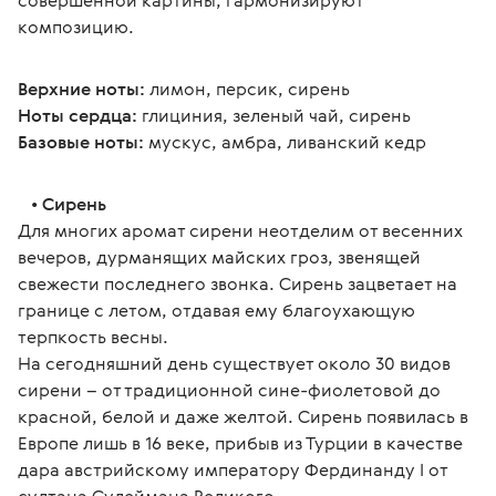
совершенной картины, гармонизируют 
композицию.
Верхние ноты:
 лимон, персик, сирень
Ноты сердца:
 глициния, зеленый чай, сирень
Базовые ноты:
 мускус, амбра, ливанский кедр
   • 
Сирень
Для многих аромат сирени неотделим от весенних 
вечеров, дурманящих майских гроз, звенящей 
свежести последнего звонка. Сирень зацветает на 
границе с летом, отдавая ему благоухающую 
терпкость весны.
На сегодняшний день существует около 30 видов 
сирени – от традиционной сине-фиолетовой до 
красной, белой и даже желтой. Сирень появилась в 
Европе лишь в 16 веке, прибыв из Турции в качестве 
дара австрийскому императору Фердинанду I от 