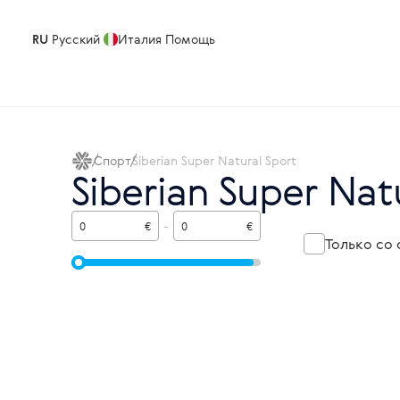
RU
Русский
Италия
Помощь
Спорт
Siberian Super Natural Sport
Siberian Super Nat
€
-
€
Только со