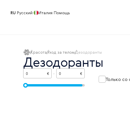
RU
Русский
Италия
Помощь
Красота
Уход за телом
Дезодоранты
Дезодоранты
€
-
€
Только со