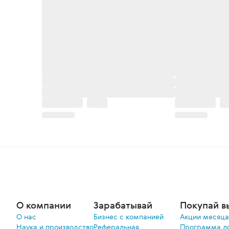
О компании
Зарабатывай
Покупай в
О нас
Бизнес с компанией
Акции меcяца
Наука и производство
Реферальная
Программа л