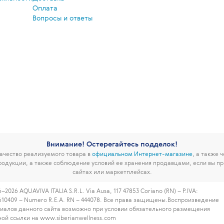
Оплата
Вопросы и ответы
Внимание! Остерегайтесь подделок!
чество реализуемого товара в
официальном Интернет-магазине
, а также 
родукции, а также соблюдение условий ее хранения продавцами, если вы пр
сайтах или маркетплейсах.
–2026 AQUAVIVA ITALIA S.R.L. Via Ausa, 117 47853 Coriano (RN) – P.IVA:
610409 – Numero R.E.A. RN – 444078. Все права защищены.
Воспроизведение
иалов данного сайта возможно при условии обязательного размещения
ной ссылки на www.siberianwellness.com