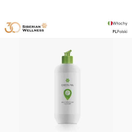
Włochy
PL
Polski