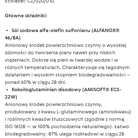
Ecolabel: CZ/020/010.
Główne składniki
:
 •   
Sól sodowa alfa-olefin sulfonianu (ALFANOX® 
46/BA)
Anionowy środek powierzchniowo czynny o wysokiej 
zdolności do tworzenia piany nawet przy niskich 
stężeniach. Dobrze się pieni w twardej wodzie i w 
różnych temperaturach. Charakteryzuje się łagodnym 
działaniem i wysokim stopniem biodegradowalności – 
ponad 60% w ciągu 28 dni.
 •  
 Kokoiloglutaminian disodowy (AMISOFT® ECS-
22W)
Anionowy środek powierzchniowo czynny, 
produkowany z kwasu L-glutaminowego (aminokwasu) 
i roślinnych kwasów tłuszczowych (zgodnie z normą 
ISO 16128 — w 100% pochodzenia naturalnego). Łatwo 
biodegradowalny: 87% ulega rozkładowi w ciągu 28 