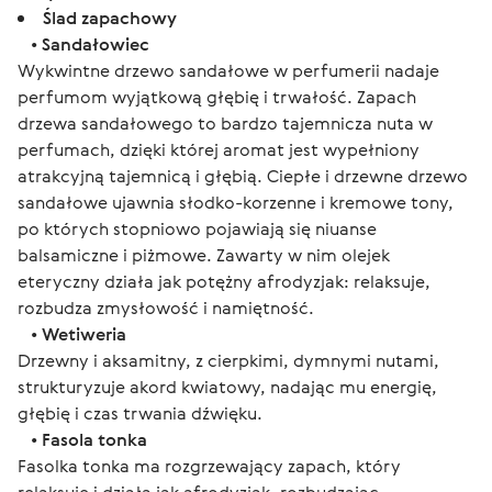
Ślad zapachowy
•
Sandałowiec
Wykwintne drzewo sandałowe w perfumerii nadaje
perfumom wyjątkową głębię i trwałość. Zapach
drzewa sandałowego to bardzo tajemnicza nuta w
perfumach, dzięki której aromat jest wypełniony
atrakcyjną tajemnicą i głębią. Ciepłe i drzewne drzewo
sandałowe ujawnia słodko-korzenne i kremowe tony,
po których stopniowo pojawiają się niuanse
balsamiczne i piżmowe. Zawarty w nim olejek
eteryczny działa jak potężny afrodyzjak: relaksuje,
rozbudza zmysłowość i namiętność.
•
Wetiweria
Drzewny i aksamitny, z cierpkimi, dymnymi nutami,
strukturyzuje akord kwiatowy, nadając mu energię,
głębię i czas trwania dźwięku.
•
Fasola tonka
Fasolka tonka ma rozgrzewający zapach, który