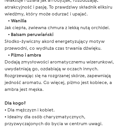
relaksuje i działa jak afrodyzjak, rozbudzając
atrakcyjność i pasję. To prawdziwy składnik eliksiru
wiedźmy, który może odurzać i upajać.
•
Wanilia
Jak ciepła, zwiewna chmura z lekką nutą orchidei.
•
Balsam peruwiański
Słodko-żywiczny akord energetyzujący motyw
przewodni, co wydłuża czas trwania dźwięku.
•
Piżmo i ambra
Dodają zmysłowości aromatycznemu wizerunkowi,
uwydatniają go, ozdabiają w oczach innych.
Rozgrzewając się na rozgrzanej skórze, zapewniają
jedność aromatu. Co więcej, piżmo jest kobiece, a
ambra jest męska.
Dla kogo?
• Dla mężczyzn i kobiet.
• Idealny dla osób charyzmatycznych, 
przyzwyczajonych do bycia w centrum uwagi.