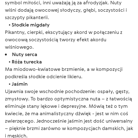
symbol miłości, inni uważają ją za afrodyzjak. Nuty
wiśni dodają owocowej słodyczy, głębi, soczystości i
szczypty pikanterii.
•
Słodkie migdały
Pikantny, cierpki, ekscytujący akord w połączeniu z
owocową soczystością tworzy efekt akordu
wiśniowego.
Nuty serca
•
Róża turecka
Ma miodowo-kwiatowe brzmienie, a w kompozycji
podkreśla słodkie odcienie likieru.
•
Jaśmin
Ujawnia swoje wschodnie pochodzenie: ospały, gęsty,
zmysłowy. To bardzo optymistyczna nuta – z łatwością
eliminuje stany lękowe i depresyjne. Mówią też o tym
kwiecie, że ma animalistyczny dźwięk - jest w nim coś
zwierzęcego. Jednocześnie jaśmin jest dość uniwersalny
– pięknie brzmi zarówno w kompozycjach damskich, jak
i męskich.