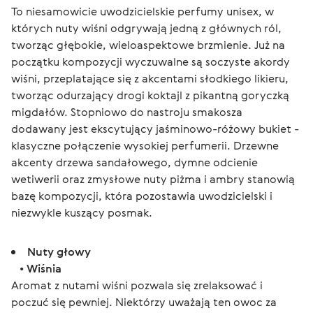
To niesamowicie uwodzicielskie perfumy unisex, w 
których nuty wiśni odgrywają jedną z głównych ról, 
tworząc głębokie, wieloaspektowe brzmienie. Już na 
początku kompozycji wyczuwalne są soczyste akordy 
wiśni, przeplatające się z akcentami słodkiego likieru, 
tworząc odurzający drogi koktajl z pikantną goryczką 
migdałów. Stopniowo do nastroju smakosza 
dodawany jest ekscytujący jaśminowo-różowy bukiet - 
klasyczne połączenie wysokiej perfumerii. Drzewne 
akcenty drzewa sandałowego, dymne odcienie 
wetiwerii oraz zmysłowe nuty piżma i ambry stanowią 
bazę kompozycji, która pozostawia uwodzicielski i 
niezwykle kuszący posmak.
Nuty głowy
•
Wiśnia
Aromat z nutami wiśni pozwala się zrelaksować i
poczuć się pewniej. Niektórzy uważają ten owoc za