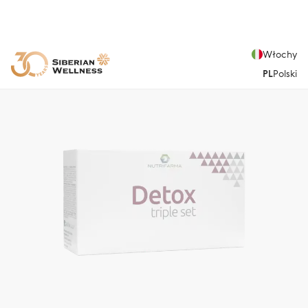
Włochy
PL
Polski