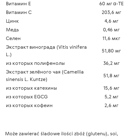
Витамин E
60 мг α-TE
Витамин C
203,6 мг
Цинк
4,6 мг
Медь
0,46 мг
Селен
11,6 мкг
Экстракт винограда (Vitis vinifera 
51,80 мг
L.)
из которых полифенолы
36,2 мг
Экстракт зелёного чая (Camellia 
51,8 мг
sinensis L. Kuntze)
из которых катехины
15,6 мг
из которых EGCG
5,2 мг
из которых кофеин
2,6 мг
Może zawierać śladowe ilości zbóż (glutenu), soi, 