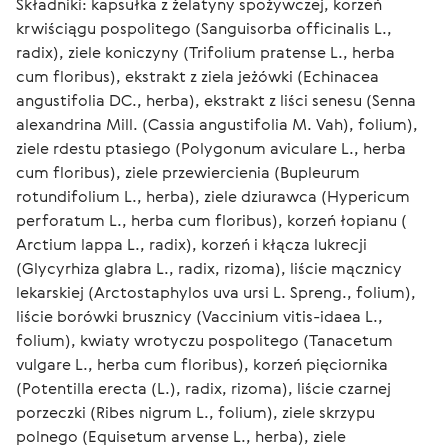
Składniki: kapsułka z żelatyny spożywczej, korzeń 
krwiściągu pospolitego (Sanguisorba officinalis L., 
radix), ziele koniczyny (Trifolium pratense L., herba 
cum floribus), ekstrakt z ziela jeżówki (Echinacea 
angustifolia DC., herba), ekstrakt z liści senesu (Senna 
alexandrina Mill. (Cassia angustifolia M. Vah), folium), 
ziele rdestu ptasiego (Polygonum aviculare L., herba 
cum floribus), ziele przewiercienia (Bupleurum 
rotundifolium L., herba), ziele dziurawca (Hypericum 
perforatum L., herba cum floribus), korzeń łopianu ( 
Arctium lappa L., radix), korzeń i kłącza lukrecji 
(Glycyrhiza glabra L., radix, rizoma), liście mącznicy 
lekarskiej (Arctostaphylos uva ursi L. Spreng., folium), 
liście borówki brusznicy (Vaccinium vitis-idaea L., 
folium), kwiaty wrotyczu pospolitego (Tanacetum 
vulgare L., herba cum floribus), korzeń pięciornika 
(Potentilla erecta (L.), radix, rizoma), liście czarnej 
porzeczki (Ribes nigrum L., folium), ziele skrzypu 
polnego (Equisetum arvense L., herba), ziele 