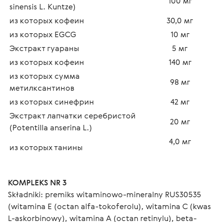
100 мг
sinensis L. Kuntze)
из которых кофеин
30,0 мг
из которых EGCG
10 мг
Экстракт гуараны
5 мг
из которых кофеин
140 мг
из которых сумма 
98 мг
метилксантинов
из которых синефрин
42 мг
Экстракт лапчатки серебристой 
20 мг
(Potentilla anserina L.)
4,0 мг
из которых танины
KOMPLEKS NR 3
Składniki: premiks witaminowo-mineralny RUS30535 
(witamina E (octan alfa-tokoferolu), witamina C (kwas 
L-askorbinowy), witamina A (octan retinylu), beta-