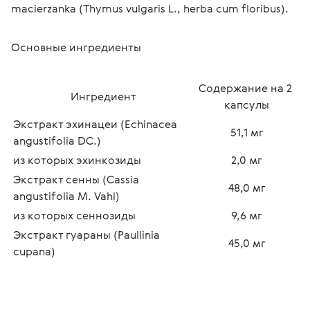
macierzanka (Thymus vulgaris L., herba cum floribus).
Основные ингредиенты
Содержание на 2 
Ингредиент
капсулы
Экстракт эхинацеи (Echinacea 
51,1 мг
angustifolia DC.)
из которых эхинкозиды
2,0 мг
Экстракт сенны (Cassia 
48,0 мг
angustifolia M. Vahl)
из которых сеннозиды
9,6 мг
Экстракт гуараны (Paullinia 
45,0 мг
cupana)