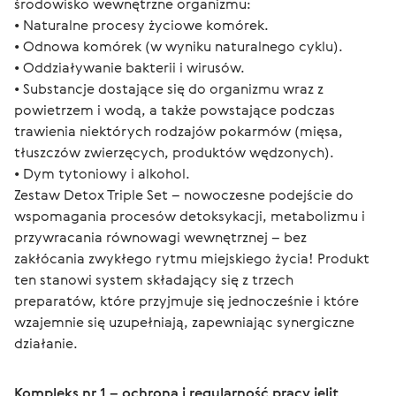
środowisko wewnętrzne organizmu:
• Naturalne procesy życiowe komórek.
• Odnowa komórek (w wyniku naturalnego cyklu).
• Oddziaływanie bakterii i wirusów.
• Substancje dostające się do organizmu wraz z 
powietrzem i wodą, a także powstające podczas 
trawienia niektórych rodzajów pokarmów (mięsa, 
tłuszczów zwierzęcych, produktów wędzonych).
• Dym tytoniowy i alkohol.
Zestaw Detox Triple Set – nowoczesne podejście do 
wspomagania procesów detoksykacji, metabolizmu i 
przywracania równowagi wewnętrznej – bez 
zakłócania zwykłego rytmu miejskiego życia! Produkt 
ten stanowi system składający się z trzech 
preparatów, które przyjmuje się jednocześnie i które 
wzajemnie się uzupełniają, zapewniając synergiczne 
działanie.
Kompleks nr 1 – ochrona i regularność pracy jelit