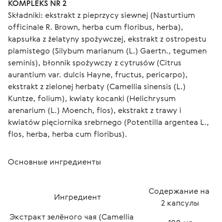
KOMPLEKS NR 2
Składniki: ekstrakt z pieprzycy siewnej (Nasturtium 
officinale R. Brown, herba cum floribus, herba), 
kapsułka z żelatyny spożywczej, ekstrakt z ostropestu 
plamistego (Silybum marianum (L.) Gaertn., tegumen 
seminis), błonnik spożywczy z cytrusów (Citrus 
aurantium var. dulcis Hayne, fructus, pericarpo), 
ekstrakt z zielonej herbaty (Camellia sinensis (L.) 
Kuntze, folium), kwiaty kocanki (Helichrysum 
arenarium (L.) Moench, flos), ekstrakt z trawy i 
kwiatów pięciornika srebrnego (Potentilla argentea L., 
flos, herba, herba cum floribus).
Основные ингредиенты
Содержание на 
Ингредиент
2 капсулы
Экстракт зелёного чая (Camellia 