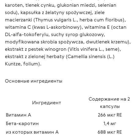
karoten, tlenek cynku, glukonian miedzi, selenian 
sodu), kapsułka z żelatyny spożywczej, ziele 
macierzanki (Thymus vulgaris L., herba cum floribus), 
witamina C (kwas L-askorbinowy), witamina E (octan 
DL-alfa-tokoferylu, suchy syrop glukozowy, 
modyfikowana skrobia spożywcza, dwutlenek krzemu), 
ekstrakt z pestek winogron (Vitis vinifera L., seme), 
ekstrakt z zielonej herbaty (Camellia sinensis (L.) 
Kuntze, folium).
Основные ингредиенты
Содержание на 2 
Ингредиент
капсулы
Витамин A
266 мкг RE
Бета-каротин
1,4 мг
из которых витамин A
688 мкг RE