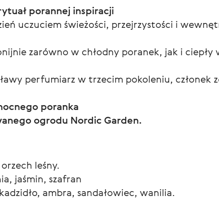
ytuał porannej inspiracji
ień uczuciem świeżości, przejrzystości i wewnę
ijnie zarówno w chłodny poranek, jak i ciepły 
sławy perfumiarz w trzecim pokoleniu, członek 
łnocnego poranka
owanego ogrodu Nordic Garden.
 orzech leśny.
a, jaśmin, szafran
kadzidło, ambra, sandałowiec, wanilia.