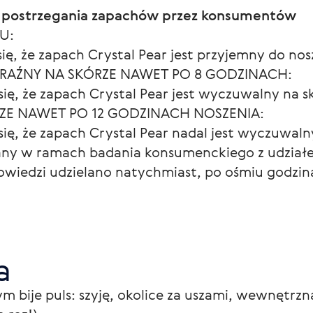
 postrzegania zapachów przez konsumentów
U:
ę, że zapach Crystal Pear jest przyjemny do nosz
YRAŹNY NA SKÓRZE NAWET PO 8 GODZINACH:
ę, że zapach Crystal Pear jest wyczuwalny na s
RZE NAWET PO 12 GODZINACH NOSZENIA:
ę, że zapach Crystal Pear nadal jest wyczuwalny
any w ramach badania konsumenckiego z udział
powiedzi udzielano natychmiast, po ośmiu godzin
a
m bije puls: szyję, okolice za uszami, wewnętrzną