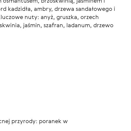
m osmantusem, brzoskwinią, jaśminem i
ord kadzidła, ambry, drzewa sandałowego i
Kluczowe nuty: anyż, gruszka, orzech
skwinia, jaśmin, szafran, ladanum, drzewo
cnej przyrody: poranek w