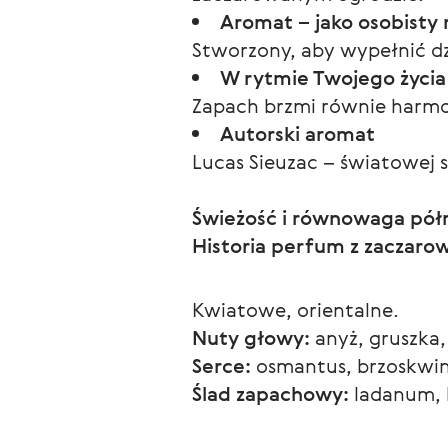
Aromat – jako osobisty r
Stworzony, aby wypełnić dz
W rytmie Twojego życia
Zapach brzmi równie harmon
Autorski aromat
Lucas Sieuzac – światowej 
Świeżość i równowaga pó
Historia perfum z zaczar
Kwiatowe, orientalne.
Nuty głowy:
 anyż, gruszka,
Serce:
 osmantus, brzoskwini
Ślad zapachowy:
 ladanum, 