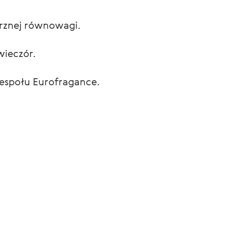
trznej równowagi.
wieczór.
zespołu Eurofragance.