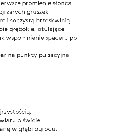
ierwsze promienie słońca 
jrzałych gruszek i 
 i soczystą brzoskwinią, 
ie głębokie, otulające 
jak wspomnienie spaceru po 
ar na punkty pulsacyjne 
rzystością.
wiatu o świcie.
lanę w głębi ogrodu.