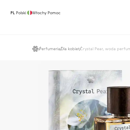
PL
Polski
Włochy
Pomoc
Perfumeria
Dla kobiet
Crystal Pear, woda perf