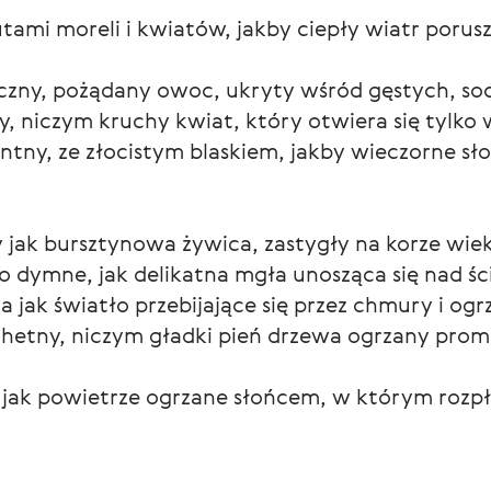
tami moreli i kwiatów, jakby ciepły wiatr porusz
eczny, pożądany owoc, ukryty wśród gęstych, socz
y, niczym kruchy kwiat, który otwiera się tylko w
kantny, ze złocistym blaskiem, jakby wieczorne sł
y jak bursztynowa żywica, zastygły na korze wi
ko dymne, jak delikatna mgła unosząca się nad śc
 jak światło przebijające się przez chmury i ogr
achetny, niczym gładki pień drzewa ogrzany pro
a jak powietrze ogrzane słońcem, w którym rozpły