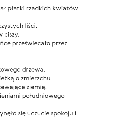
ał płatki rzadkich kwiatów 
ystych liści.
 ciszy.
ońce przeświecało przez 
ekowego drzewa.
ieżką o zmierzchu.
zewające ziemię.
mieniami południowego 
nęło się uczucie spokoju i 