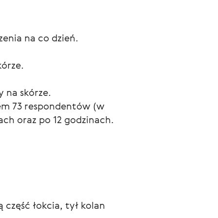
enia na co dzień.
kórze.
 na skórze.
em 73 respondentów (w 
ach oraz po 12 godzinach.
 część łokcia, tył kolan 