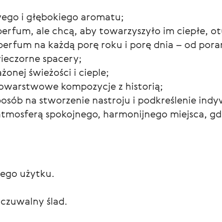
ego i głębokiego aromatu;
 perfum, ale chcą, aby towarzyszyło im ciepłe, ot
perfum na każdą porę roku i porę dnia – od por
ieczorne spacery;
onej świeżości i cieple;
lowarstwowe kompozycje z historią;
osób na stworzenie nastroju i podkreślenie indy
i atmosferą spokojnego, harmonijnego miejsca, g
nego użytku.
czuwalny ślad.