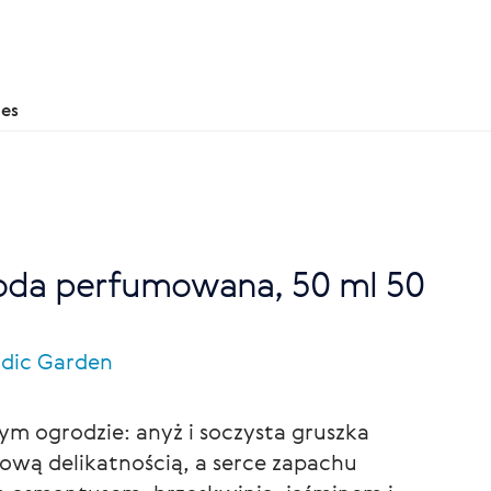
nes
woda perfumowana, 50 ml 50
rdic Garden
m ogrodzie: anyż i soczysta gruszka
hową delikatnością, a serce zapachu