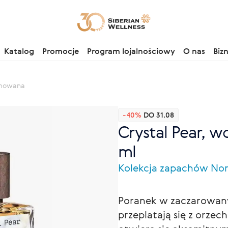
Katalog
Promocje
Program lojalnościowy
O nas
Biz
umowana
-40%
DO 31.08
Crystal Pear, 
ml
Kolekcja zapachów No
Poranek w zaczarowany
przeplatają się z orzec