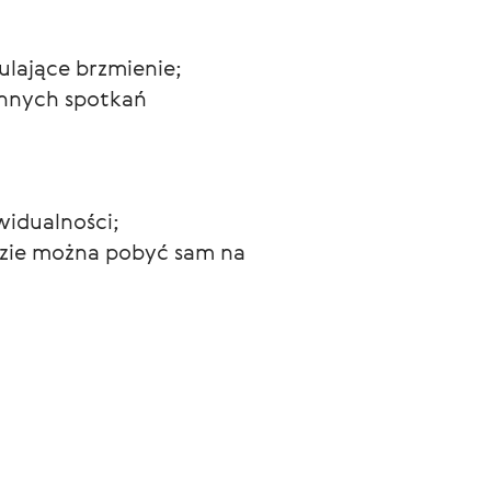
ulające brzmienie;
annych spotkań 
widualności;
dzie można pobyć sam na 