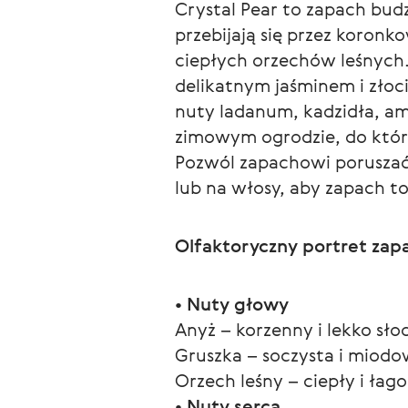
Crystal Pear to zapach bud
przebijają się przez koronk
ciepłych orzechów leśnych.
delikatnym jaśminem i złoc
nuty ladanum, kadzidła, am
zimowym ogrodzie, do któr
Pozwól zapachowi poruszać 
lub na włosy, aby zapach t
Olfaktoryczny portret zap
• Nuty głowy
Anyż – korzenny i lekko sło
Gruszka – soczysta i miodow
Orzech leśny – ciepły i ła
• Nuty serca