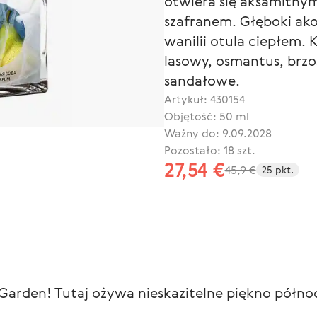
otwiera się aksamitny
szafranem. Głęboki ak
wanilii otula ciepłem. 
lasowy, osmantus, brzo
sandałowe.
Artykuł:
430154
Objętość: 50 ml
Ważny do: 9.09.2028
Pozostało: 18 szt.
27,54 €
45,9 €
25 pkt.
Garden! Tutaj ożywa nieskazitelne piękno półno