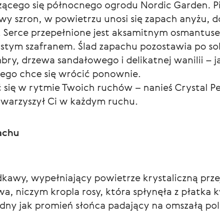
zącego się północnego ogrodu Nordic Garden. P
owy szron, w powietrzu unosi się zapach anyżu, do
 Serce przepełnione jest aksamitnym osmantusem
istym szafranem. Ślad zapachu pozostawia po sob
bry, drzewa sandałowego i delikatnej wanilii – 
ego chce się wrócić ponownie.
się w rytmie Twoich ruchów – nanieś Crystal Pe
owarzyszył Ci w każdym ruchu.
achu
dkawy, wypełniający powietrze krystaliczną przej
a, niczym kropla rosy, która spłynęła z płatka k
godny jak promień słońca padający na omszałą po