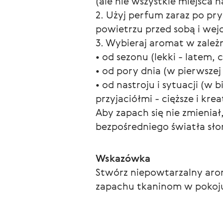
(ale nie wszystkie miejsca na
2. Użyj perfum zaraz po pry
powietrzu przed sobą i we
3. Wybieraj aromat w zależn
• od sezonu (lekki - latem, c
• od pory dnia (w pierwszej 
• od nastroju i sytuacji (w b
przyjaciółmi - cięższe i kre
Aby zapach się nie zmienia
bezpośredniego światła sł
Wskazówka
Stwórz niepowtarzalny aro
zapachu tkaninom w pokoj