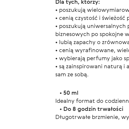
Dla tych, którzy:
• poszukują wielowymiarow
• cenią czystość i świeżość
• poszukują uniwersalnych 
biznesowych po spokojne w
• lubią zapachy o zrównoważ
• cenią wyrafinowane, wie
• wybierają perfumy jako sp
• są zainspirowani naturą 
sam ze sobą.
   • 
50 ml
Idealny format do codzien
   • 
Do 8 godzin trwałości
Długotrwałe brzmienie, wy