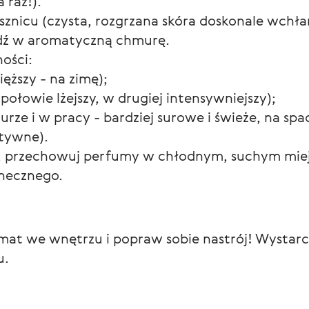
 raz!).
sznicu (czysta, rozgrzana skóra doskonale wchłan
jdź w aromatyczną chmurę.
ości:
ięższy - na zimę);
połowie lżejszy, w drugiej intensywniejszy);
iurze i w pracy - bardziej surowe i świeże, na spa
atywne).
ł, przechowuj perfumy w chłodnym, suchym miejs
onecznego.
mat we wnętrzu i popraw sobie nastrój! Wystarc
u.