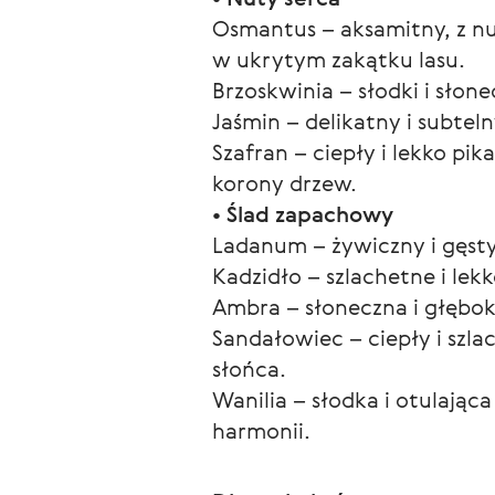
Osmantus – aksamitny, z nu
w ukrytym zakątku lasu.
Brzoskwinia – słodki i słon
Jaśmin – delikatny i subteln
Szafran – ciepły i lekko pi
korony drzew.
• Ślad zapachowy
Ladanum – żywiczny i gęst
Kadzidło – szlachetne i lek
Ambra – słoneczna i głęboka
Sandałowiec – ciepły i szl
słońca.
Wanilia – słodka i otulając
harmonii.