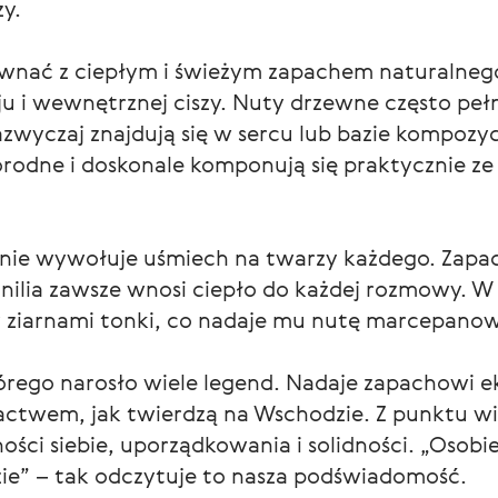
y.
równać z ciepłym i świeżym zapachem naturalne
u i wewnętrznej ciszy. Nuty drzewne często pełn
azwyczaj znajdują się w sercu lub bazie kompozy
rodne i doskonale komponują się praktycznie ze
ie wywołuje uśmiech na twarzy każdego. Zapach 
ilia zawsze wnosi ciepło do każdej rozmowy. W
 ziarnami tonki, co nadaje mu nutę marcepan
órego narosło wiele legend. Nadaje zapachowi e
ogactwem, jak twierdzą na Wschodzie. Z punktu w
ści siebie, uporządkowania i solidności. „Osobi
dzie” – tak odczytuje to nasza podświadomość.