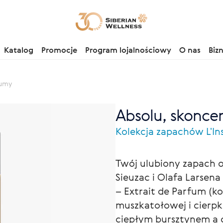
Katalog
Promocje
Program lojalnościowy
O nas
Biz
fumy
Absolu, skonce
Kolekcja zapachów L'Ins
Twój ulubiony zapach 
Sieuzac i Olafa Larsen
– Extrait de Parfum (k
muszkatołowej i cierpk
ciepłym bursztynem a 