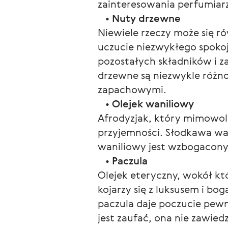
zainteresowania perfumiarz
   • 
Nuty drzewne
Niewiele rzeczy może się 
uczucie niezwykłego spokoj
pozostałych składników i z
drzewne są niezwykle różno
zapachowymi.
   • 
Olejek waniliowy
Afrodyzjak, który mimowoln
przyjemności. Słodkawa wan
waniliowy jest wzbogacony
   • 
Paczula
Olejek eteryczny, wokół kt
kojarzy się z luksusem i b
paczula daje poczucie pewno
jest zaufać, ona nie zawie