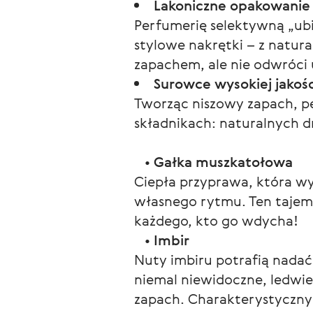
Lakoniczne opakowanie
Perfumerię selektywną „ubie
stylowe nakrętki – z natur
zapachem, ale nie odwróci 
Surowce wysokiej jakośc
Tworząc niszowy zapach, pe
składnikach: naturalnych dr
   • 
Gałka muszkatołowa
Ciepła przyprawa, która wy
własnego rytmu. Ten tajemn
każdego, kto go wdycha!
   • 
Imbir
Nuty imbiru potrafią nadać
niemal niewidoczne, ledwi
zapach. Charakterystyczny 