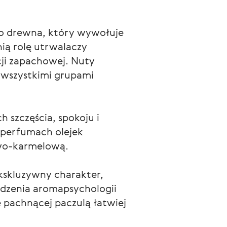
go drewna, który wywołuje 
ią rolę utrwalaczy 
cji zapachowej. Nuty 
 wszystkimi grupami 
szczęścia, spokoju i 
 perfumach olejek 
owo-karmelową.
kskluzywny charakter, 
idzenia aromapsychologii 
e pachnącej paczulą łatwiej 