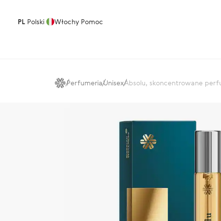
PL
Polski
Włochy
Pomoc
Perfumeria
Unisex
Absolu, skoncentrowane per