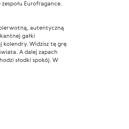
e zespołu Eurofragance.
 pierwotną, autentyczną 
kantnej gałki 
 kolendry. Widzisz tę grę 
wiata. A dalej zapach 
odzi słodki spokój. W 