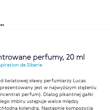
nes
ntrowane perfumy, 20 ml
piration de Siberie
od światowej sławy perfumiarzy Lucas
a prezentowany jest w najwyższym stężeniu
oncentrat perfum). Dialog pikantnej gałki
iego imbiru ustępuje walce między
chłodną kolendrą. Następnie kompozycja