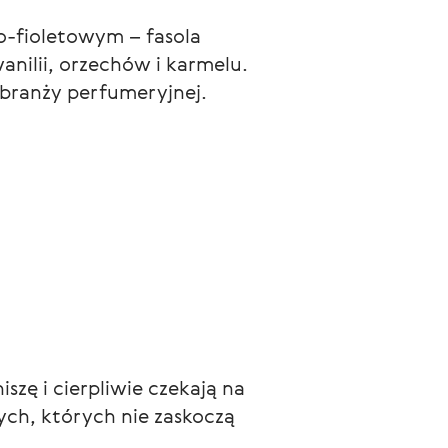
o-fioletowym – fasola 
ilii, orzechów i karmelu. 
 branży perfumeryjnej. 
zę i cierpliwie czekają na 
h, których nie zaskoczą 