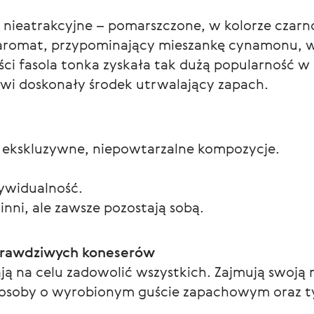
 nieatrakcyjne – pomarszczone, w kolorze czarn
aromat, przypominający mieszankę cynamonu, wan
ści fasola tonka zyskała tak dużą popularność w
nowi doskonały środek utrwalający zapach.
ją ekskluzywne, niepowtarzalne kompozycje.
dywidualność.
 inni, ale zawsze pozostają sobą.
prawdziwych koneserów
 na celu zadowolić wszystkich. Zajmują swoją nis
soby o wyrobionym guście zapachowym oraz tyc