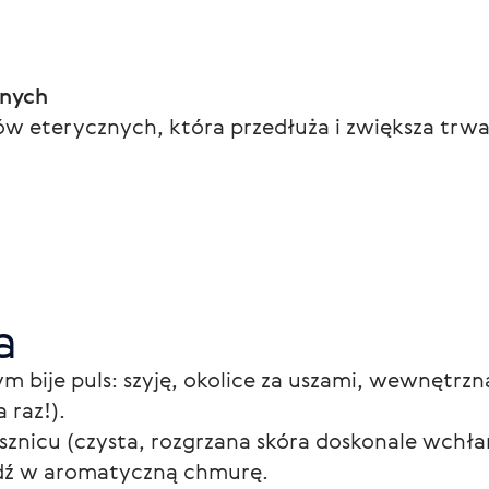
znych
w eterycznych, która przedłuża i zwiększa trw
a
m bije puls: szyję, okolice za uszami, wewnętrzną
 raz!).
sznicu (czysta, rozgrzana skóra doskonale wchłan
jdź w aromatyczną chmurę.