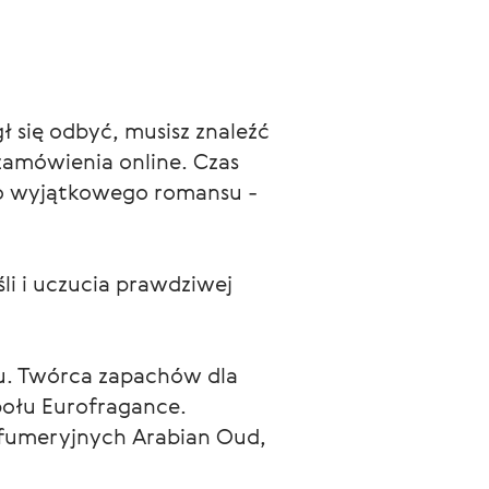
 się odbyć, musisz znaleźć
 zamówienia online. Czas
go wyjątkowego romansu -
li i uczucia prawdziwej
iu. Twórca zapachów dla
połu Eurofragance.
rfumeryjnych Arabian Oud,