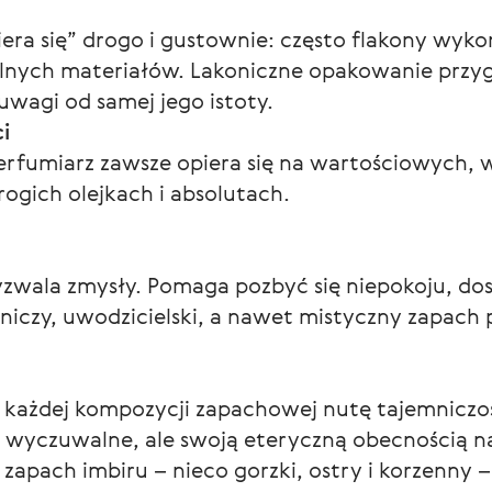
ra się” drogo i gustownie: często flakony wykonu
alnych materiałów. Lakoniczne opakowanie przyg
uwagi od samej jego istoty.
i
rfumiarz zawsze opiera się na wartościowych, w
ogich olejkach i absolutach.
zwala zmysły. Pomaga pozbyć się niepokoju, do
iczy, uwodzicielski, a nawet mistyczny zapach p
 każdej kompozycji zapachowej nutę tajemniczoś
e wyczuwalne, ale swoją eteryczną obecnością 
zapach imbiru – nieco gorzki, ostry i korzenny –