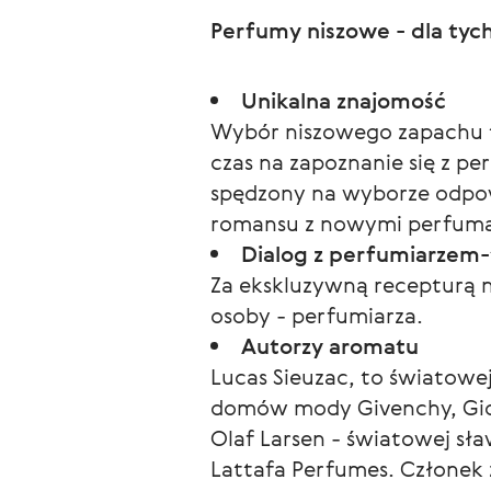
Perfumy niszowe - dla tyc
Unikalna znajomość
Wybór niszowego zapachu to
czas na zapoznanie się z pe
spędzony na wyborze odpow
romansu z nowymi perfum
Dialog z perfumiarzem
Za ekskluzywną recepturą n
osoby - perfumiarza.
Autorzy aromatu
Lucas Sieuzac, to światowe
domów mody Givenchy, Gior
Olaf Larsen - światowej s
Lattafa Perfumes. Członek