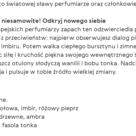
n to światowej sławy perfumiarze oraz członkowi
 i niesamowite! Odkryj nowego siebie
pejskich perfumiarzy zapach ten odzwierciedla
z przeciwieństw: najpierw obserwujesz dialog pi
imbiru. Potem walka ciepłego bursztynu i zimnej
 siłę i kruchość piękna swojego wewnętrznego ś
cz otulony słodyczą wanilii i bobu tonka. Nadch
a i pulsuje w tobie źródło wielkiej zmiany.
ne.
ołowa, imbir, różowy pieprz
 drzewne, ambra
, fasola tonka