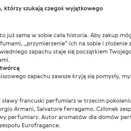
h, którzy szukają czegoś wyjątkowego
 już sama w sobie cała historia. Aby zakup mógł
rfumami, „przymierzenie” ich na sobie i złożenie
iedniego zapachu staje się początkiem Twoje
ami.
-twórcą
iszowego zapachu zawsze kryją się pomysły, myś
j sławy francuski perfumiarz w trzecim pokolen
gio Armani, Salvatore Ferragamo. Członek zes
ławy perfumiarz. Autor aromatów dla domów pe
 zespołu Eurofragance.