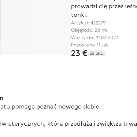
prowadzi cię przez leśne
tonki.
Artykuł:
422279
Objętość: 20 ml
Ważny do: 11.03.2027
Pozostało: 11 szt.
23 €
25 pkt.
an
atu pomaga poznać nowego siebie.
w eterycznych, która przedłuża i zwiększa trw