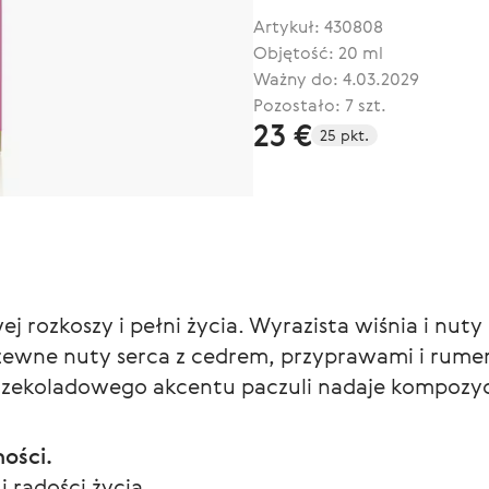
Artykuł:
430808
Objętość: 20 ml
Ważny do: 4.03.2029
Pozostało: 7 szt.
23 €
25 pkt.
 rozkoszy i pełni życia. Wyrazista wiśnia i nu
ewne nuty serca z cedrem, przyprawami i rumem
 czekoladowego akcentu paczuli nadaje kompozycji
ości.
i radości życia.