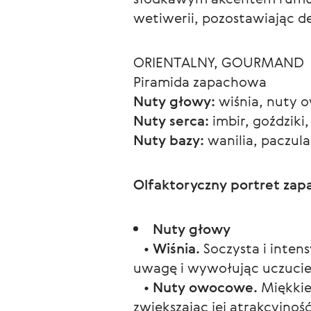
wetiwerii, pozostawiając de
ORIENTALNY, GOURMAND
Piramida zapachowa
Nuty głowy:
 wiśnia, nuty 
Nuty serca:
 imbir, goździki
Nuty bazy:
 wanilia, paczu
Olfaktoryczny portret zap
Nuty głowy
•
Wiśnia.
Soczysta i inten
uwagę i wywołując uczucie
•
Nuty owocowe.
Miękkie,
zwiększając jej atrakcyjność