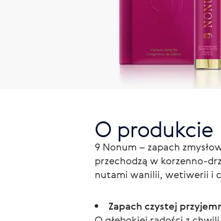
O produkcie
9 Nonum – zapach zmysłowej
przechodzą w korzenno-drz
nutami wanilii, wetiwerii i
Zapach czystej przyjemn
O głębokiej radości z chwili 