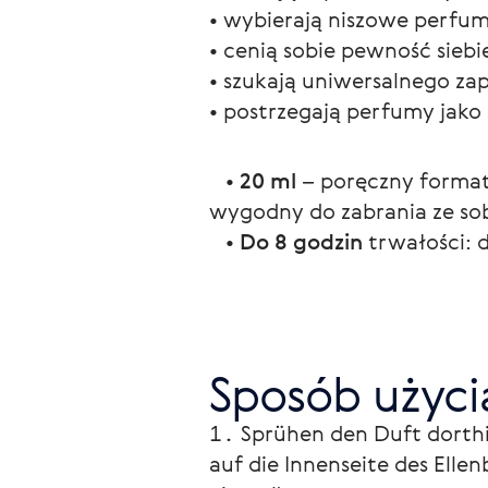
• wybierają niszowe perfum
• cenią sobie pewność siebie
• szukają uniwersalnego za
• postrzegają perfumy jako 
   • 
20 ml
 – poręczny format
wygodny do zabrania ze so
   • 
Do 8 godzin
 trwałości:
Sposób użyci
Sprühen den Duft dorthin
auf die Innenseite des Ellen