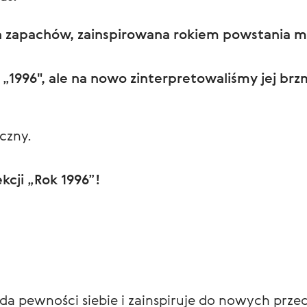
h zapachów, zainspirowana rokiem powstania ma
 „1996", ale na nowo zinterpretowaliśmy jej brz
yczny.
kcji „Rok 1996”!
da pewności siebie i zainspiruje do nowych prze