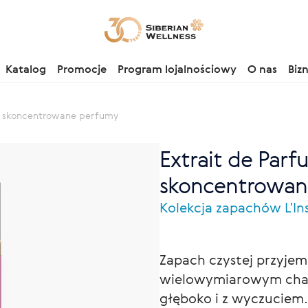
Katalog
Promocje
Program lojalnościowy
O nas
Biz
, skoncentrowane perfumy
Extrait de Par
skoncentrowan
Kolekcja zapachów L'Ins
Zapach czystej przyjem
wielowymiarowym chara
głęboko i z wyczuciem.