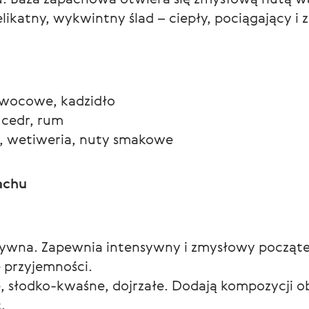
likatny, wykwintny ślad – ciepły, pociągający i
owocowe, kadzidło
, cedr, rum
la, wetiweria, nuty smakowe
achu
sywna. Zapewnia intensywny i zmysłowy początek
 przyjemności.
 słodko-kwaśne, dojrzałe. Dodają kompozycji ob
.