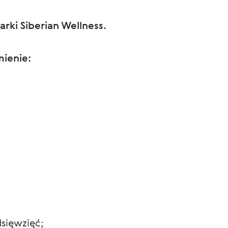
rki Siberian Wellness.
mienie:
dsięwzięć;