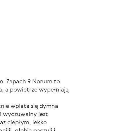
iem. Zapach 9 Nonum to 
a, a powietrze wypełniają 
tnie wplata się dymna 
i wyczuwalny jest 
az ciepłym, lekko 
i, głębią paczuli i 