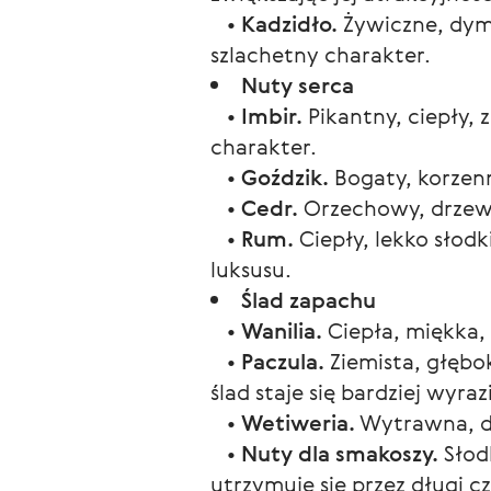
•
Kadzidło.
Żywiczne, dymn
szlachetny charakter.
Nuty serca
•
Imbir.
Pikantny, ciepły, 
charakter.
•
Goździk.
Bogaty, korzenn
•
Cedr.
Orzechowy, drzewn
•
Rum.
Ciepły, lekko słodk
luksusu.
Ślad zapachu
•
Wanilia.
Ciepła, miękka,
•
Paczula.
Ziemista, głębo
ślad staje się bardziej wyrazi
•
Wetiweria.
Wytrawna, dr
•
Nuty dla smakoszy.
Słod
utrzymuje się przez długi cz