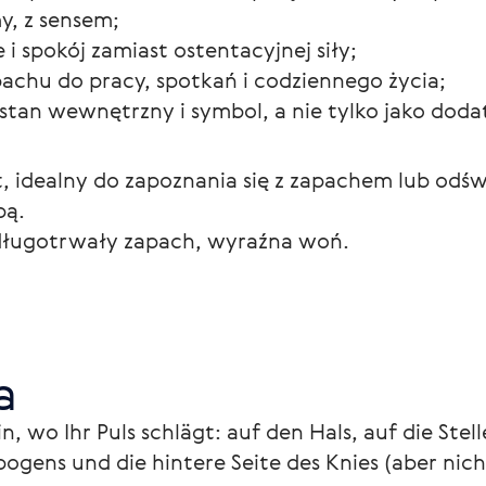
y, z sensem;
 i spokój zamiast ostentacyjnej siły;
pachu do pracy, spotkań i codziennego życia;
stan wewnętrzny i symbol, a nie tylko jako doda
, idealny do zapoznania się z zapachem lub odśw
bą.
 długotrwały zapach, wyraźna woń.
a
, wo Ihr Puls schlägt: auf den Hals, auf die Stel
bogens und die hintere Seite des Knies (aber nicht