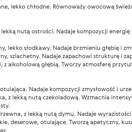
e, lekko chłodne. Równoważy owocową świeżość,
z lekką nutą ostrości. Nadaje kompozycji energię 
y, lekko słodkawy. Nadaje brzmieniu głębię i z
y, szlachetny. Nadaje zapachowi strukturę i za
i, z alkoholową głębią. Tworzy atmosferę przytul
 otulająca. Nadaje kompozycji zmysłowość i urze
ka, z lekką nutą czekoladową. Wzmacnia intensyw
sty.
zewna, z lekką nutą dymu. Nadaje wyrazistości 
kie, deserowe, otulające. Tworzą apetyczny, kus
as.