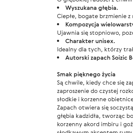
Wyszukana głębia.
Ciepłe, bogate brzmienie z 
Kompozycja wielowars
Ujawnia się stopniowo, poz
Charakter unisex.
Idealny dla tych, którzy tr
Autorski zapach Soizic 
Smak pięknego życia
Są chwile, kiedy chce się z
zaproszenie do czystej rozk
słodkie i korzenne obietnice
Zapach otwiera się soczyst
głębia kadzidła, tworząc b
korzenny akord imbiru i go
słodkawym akcentem rumu. B