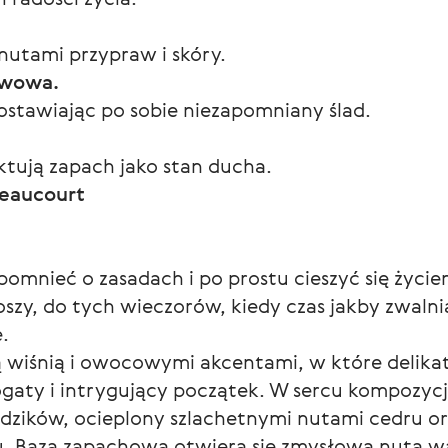
nutami przypraw i skóry.
twowa.
ostawiając po sobie niezapomniany ślad.
aktują zapach jako stan ducha.
Beaucourt
apomnieć o zasadach i po prostu cieszyć się życ
oszy, do tych wieczorów, kiedy czas jakby zwalni
.
ą wiśnią i owocowymi akcentami, w które delika
ogaty i intrygujący początek. W sercu kompozycj
ździków, ocieplony szlachetnymi nutami cedru or
aza zapachowa otwiera się zmysłową nutą wanili