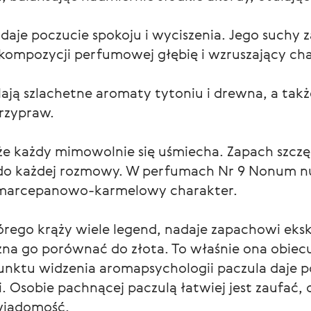
 daje poczucie spokoju i wyciszenia. Jego suchy
kompozycji perfumowej głębię i wzruszający cha
ają szlachetne aromaty tytoniu i drewna, a takż
przypraw.
że każdy mimowolnie się uśmiecha. Zapach szczęśc
do każdej rozmowy. W perfumach Nr 9 Nonum nut
i marcepanowo-karmelowy charakter.
órego krąży wiele legend, nadaje zapachowi eks
a go porównać do złota. To właśnie ona obiecuj
unktu widzenia aromapsychologii paczula daje po
. Osobie pachnącej paczulą łatwiej jest zaufać, o
świadomość.