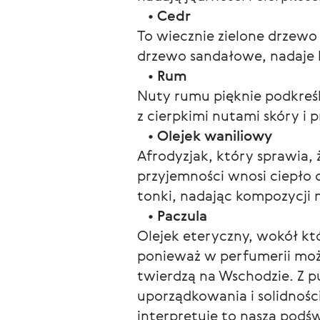
   • 
Cedr
To wiecznie zielone drzewo
drzewo sandałowe, nadaje 
   • 
Rum
Nuty rumu pięknie podkreśl
z cierpkimi nutami skóry i 
   • 
Olejek waniliowy
Afrodyzjak, który sprawia, 
przyjemności wnosi ciepło 
tonki, nadając kompozycj
   • 
Paczula
Olejek eteryczny, wokół kt
ponieważ w perfumerii możn
twierdzą na Wschodzie. Z p
uporządkowania i solidności
interpretuje to nasza pod