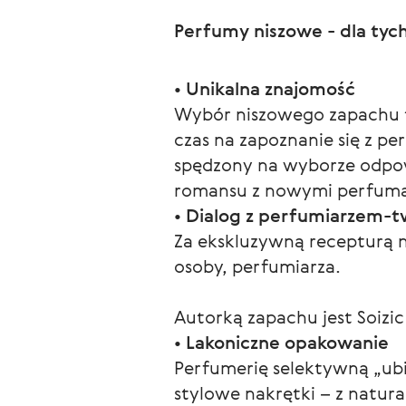
Perfumy niszowe - dla tyc
• 
Unikalna znajomość
Wybór niszowego zapachu to
czas na zapoznanie się z pe
spędzony na wyborze odpow
romansu z nowymi perfum
• 
Dialog z perfumiarzem-t
Za ekskluzywną recepturą n
osoby, perfumiarza.
Autorką zapachu jest Soizi
• 
Lakoniczne opakowanie
Perfumerię selektywną „ubie
stylowe nakrętki – z natur