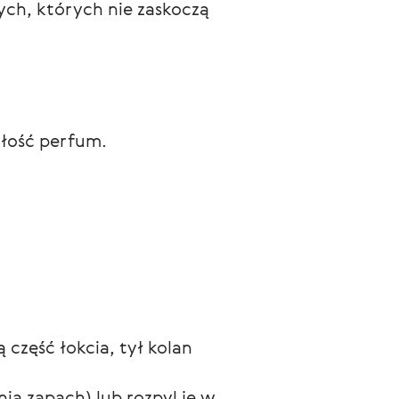
h, których nie zaskoczą 
ałość perfum.
 część łokcia, tył kolan 
ia zapach) lub rozpyl je w 