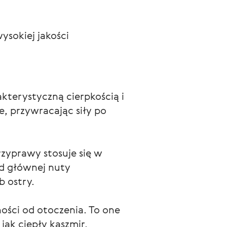
sokiej jakości 
kterystyczną cierpkością i 
, przywracając siły po 
yprawy stosuje się w 
d głównej nuty 
b ostry.
ści od otoczenia. To one 
 jak ciepły kaszmir.