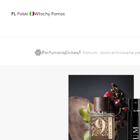
PL
Polski
Włochy
Pomoc
Perfumeria
Unisex
9 Nonum, skoncentrowane p