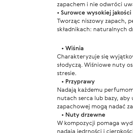
zapachem i nie odwróci uwa
• 
Surowce wysokiej jakości
Tworząc niszowy zapach, pe
składnikach: naturalnych dr
   • 
Wiśnia
Charakteryzuje się wyjątkow
słodyczą. Wiśniowe nuty osa
stresie.
   • 
Przyprawy
Nadają każdemu perfumom c
nutach serca lub bazy, aby
zapachowej mogą nadać zapa
   • 
Nuty drzewne
W kompozycji pomaga wydoby
nadają jędrności i cierpkośc