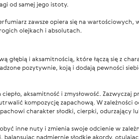
gi od samej jego istoty.
rfumiarz zawsze opiera się na wartościowych, wy
ogich olejkach i absolutach.
ą głębią i aksamitnością, które łączą się z chara
dzone pozytywnie, koją i dodają pewności siebie
iepło, aksamitność i zmysłowość. Zazwyczaj prz
 utrwalić kompozycję zapachową. W zależności o
chowi charakter słodki, cierpki, odurzający lu
ć inne nuty i zmienia swoje odcienie w zależno
i, balansując nadmiernie słodkie akordy, otulając