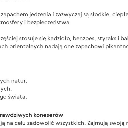
zapachem jedzenia i zazwyczaj są słodkie, ciepł
atmosfery i bezpieczeństwa.
ęściej stosuje się kadzidło, benzoes, styraks i b
h orientalnych nadają one zapachowi pikantnośc
ych natur.
wych.
ego świata.
prawdziwych koneserów 
 na celu zadowolić wszystkich. Zajmują swoją nis