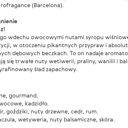
urofragance (Barcelona).
nienie
sz!
ego wdechu owocowymi nutami syropu wiśniow
cji, w otoczeniu pikantnych przypraw i absolutu
nych dębowych beczkach. To on nadaje aromato
ją się trwałe nuty wetiwerii, praliny, wanilii i 
yrafinowany ślad zapachowy.
ne, gourmand.
owocowe, kadzidło.
r, goździki, nuty drzewne, cedr, rum.
aczula, wetyweria, nuty balsamiczne, skóra.