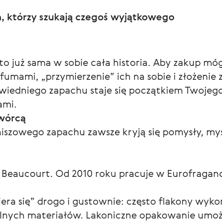
h, którzy szukają czegoś wyjątkowego
 już sama w sobie cała historia. Aby zakup mógł
rfumami, „przymierzenie” ich na sobie i złożenie
iedniego zapachu staje się początkiem Twojeg
ami.
wórcą
iszowego zapachu zawsze kryją się pomysły, myśl
c Beaucourt. Od 2010 roku pracuje w Eurofraganc
ra się” drogo i gustownie: często flakony wykonuj
alnych materiałów. Lakoniczne opakowanie umożl