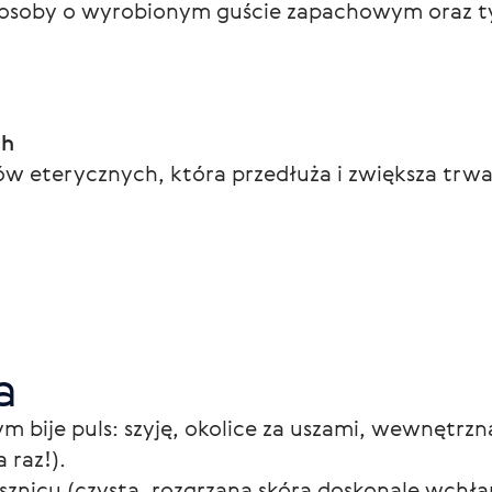
soby o wyrobionym guście zapachowym oraz tyc
ch
w eterycznych, która przedłuża i zwiększa trw
a
m bije puls: szyję, okolice za uszami, wewnętrzną
 raz!).
sznicu (czysta, rozgrzana skóra doskonale wchłan