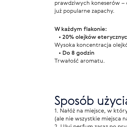
prawdziwych koneserów – o
już popularne zapachy.
W każdym flakonie:
   • 
20% olejków eteryczny
Wysoka koncentracja olejkó
   • 
Do 8 godzin
Trwałość aromatu.
Sposób użyci
1. Nałóż na miejsce, w który
(ale nie wszystkie miejsca na
2. Użyj perfum zaraz po pry