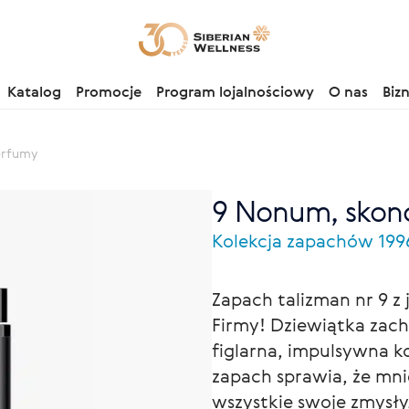
Katalog
Promocje
Program lojalnościowy
O nas
Biz
erfumy
9 Nonum, skonc
Kolekcja zapachów 199
Zapach talizman nr 9 z 
Firmy! Dziewiątka zach
figlarna, impulsywna k
zapach sprawia, że ​​mni
wszystkie swoje zmysły,