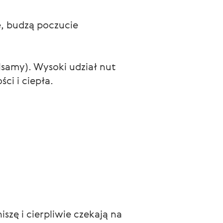
e, budzą poczucie 
alsamy). Wysoki udział nut 
i i ciepła.
zę i cierpliwie czekają na 