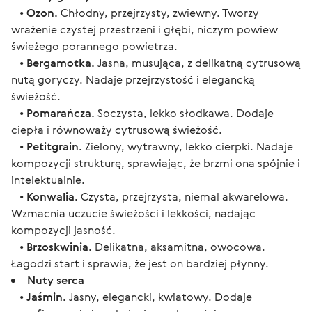
•
Ozon.
Chłodny, przejrzysty, zwiewny. Tworzy
wrażenie czystej przestrzeni i głębi, niczym powiew
świeżego porannego powietrza.
•
Bergamotka.
Jasna, musująca, z delikatną cytrusową
nutą goryczy. Nadaje przejrzystość i elegancką
świeżość.
•
Pomarańcza.
Soczysta, lekko słodkawa. Dodaje
ciepła i równoważy cytrusową świeżość.
•
Petitgrain.
Zielony, wytrawny, lekko cierpki. Nadaje
kompozycji strukturę, sprawiając, że brzmi ona spójnie i
intelektualnie.
•
Konwalia.
Czysta, przejrzysta, niemal akwarelowa.
Wzmacnia uczucie świeżości i lekkości, nadając
kompozycji jasność.
•
Brzoskwinia.
Delikatna, aksamitna, owocowa.
Łagodzi start i sprawia, że jest on bardziej płynny.
Nuty serca
•
Jaśmin.
Jasny, elegancki, kwiatowy. Dodaje