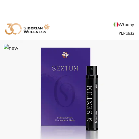
Włochy
PL
Polski