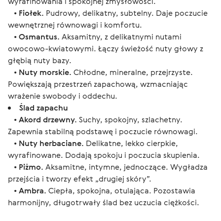
wyrafinowania i spokojnej zmysłowości.
•
Fiołek.
Pudrowy, delikatny, subtelny. Daje poczucie
wewnętrznej równowagi i komfortu.
•
Osmantus.
Aksamitny, z delikatnymi nutami
owocowo-kwiatowymi. Łączy świeżość nuty głowy z
głębią nuty bazy.
•
Nuty morskie.
Chłodne, mineralne, przejrzyste.
Powiększają przestrzeń zapachową, wzmacniając
wrażenie swobody i oddechu.
Ślad zapachu
•
Akord drzewny.
Suchy, spokojny, szlachetny.
Zapewnia stabilną podstawę i poczucie równowagi.
•
Nuty herbaciane.
Delikatne, lekko cierpkie,
wyrafinowane. Dodają spokoju i poczucia skupienia.
•
Piżmo.
Aksamitne, intymne, jednoczące. Wygładza
przejścia i tworzy efekt „drugiej skóry”.
•
Ambra.
Ciepła, spokojna, otulająca. Pozostawia
harmonijny, długotrwały ślad bez uczucia ciężkości.