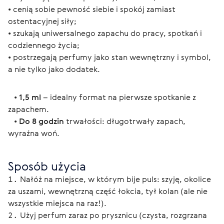
• cenią sobie pewność siebie i spokój zamiast 
ostentacyjnej siły;
• szukają uniwersalnego zapachu do pracy, spotkań i 
codziennego życia;
• postrzegają perfumy jako stan wewnętrzny i symbol, 
a nie tylko jako dodatek.
   • 
1,5 ml
 – idealny format na pierwsze spotkanie z 
zapachem.
   • 
Do 8 godzin
 trwałości: długotrwały zapach, 
wyraźna woń.
Sposób użycia
Nałóż na miejsce, w którym bije puls: szyję, okolice
za uszami, wewnętrzną część łokcia, tył kolan (ale nie
wszystkie miejsca na raz!).
Użyj perfum zaraz po prysznicu (czysta, rozgrzana