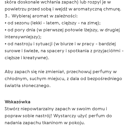
skóra doskonale wchłania zapach) lub rozpyl je w
powietrzu przed sobą i wejdź w aromatyczną chmurę.
Wybieraj aromat w zależności:
• od sezonu (lekki - latem, cięższy - na zimę);
• od pory dnia (w pierwszej połowie lżejszy, w drugiej
intensywniejszy);
• od nastroju i sytuacji (w biurze i w pracy - bardziej
surowe i świeże, na spacery i spotkania z przyjaciółmi -
cięższe i kreatywne).
Aby zapach się nie zmieniał, przechowuj perfumy w 
chłodnym, suchym miejscu, z dala od bezpośredniego 
światła słonecznego.
Wskazówka
Stwórz niepowtarzalny zapach w swoim domu i 
popraw sobie nastrój! Wystarczy użyć perfum do 
nadania zapachu tkaninom w pokoju.