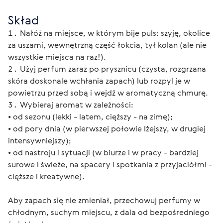
Skład
Nałóż na miejsce, w którym bije puls: szyję, okolice
za uszami, wewnętrzną część łokcia, tył kolan (ale nie
wszystkie miejsca na raz!).
Użyj perfum zaraz po prysznicu (czysta, rozgrzana
skóra doskonale wchłania zapach) lub rozpyl je w
powietrzu przed sobą i wejdź w aromatyczną chmurę.
Wybieraj aromat w zależności:
• od sezonu (lekki - latem, cięższy - na zimę);
• od pory dnia (w pierwszej połowie lżejszy, w drugiej
intensywniejszy);
• od nastroju i sytuacji (w biurze i w pracy - bardziej
surowe i świeże, na spacery i spotkania z przyjaciółmi -
cięższe i kreatywne).
Aby zapach się nie zmieniał, przechowuj perfumy w 
chłodnym, suchym miejscu, z dala od bezpośredniego 