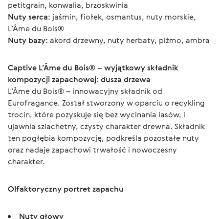
petitgrain, konwalia, brzoskwinia
Nuty serca:
 jaśmin, fiołek, osmantus, nuty morskie, 
L’Âme du Bois®
Nuty bazy:
 akord drzewny, nuty herbaty, piżmo, ambra
Captive L’Âme du Bois® – wyjątkowy składnik 
kompozycji zapachowej: dusza drzewa
L’Âme du Bois® – innowacyjny składnik od 
Eurofragance. Został stworzony w oparciu o recykling 
trocin, które pozyskuje się bez wycinania lasów, i 
ujawnia szlachetny, czysty charakter drewna. Składnik 
ten pogłębia kompozycję, podkreśla pozostałe nuty 
oraz nadaje zapachowi trwałość i nowoczesny 
charakter.
Olfaktoryczny portret zapachu
Nuty głowy