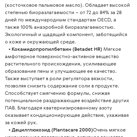
(косточковое пальмовое масло). Обладает высокой 
степенью биоразлагаемости – от 72 до 84% за 28 
дней по международным стандартам OECD, а 
также 100% анаэробной биоразлагаемостью. 
Экологичный и щадящий компонент, заботящийся 
о коже и окружающей среде.
   • 
Кокамидопропилбетаин (Betadet HR)
 Мягкое 
амфотерное поверхностно-активное вещество 
растительного происхождения, усиливающее 
образование пены и улучшающее ее качество. 
Также выступает в роли регулятора вязкости, 
позволяя снизить содержание соли в продукте. 
Способствует смягчению формулы, снижая 
потенциальное раздражающее воздействие других 
ПАВ. Благодаря кватернизированному азоту 
оказывает кондиционирующее действие, ухаживая 
за кожей рук.
   • 
Децилглюкозид (Plantacare 2000)
Очень мягкое 