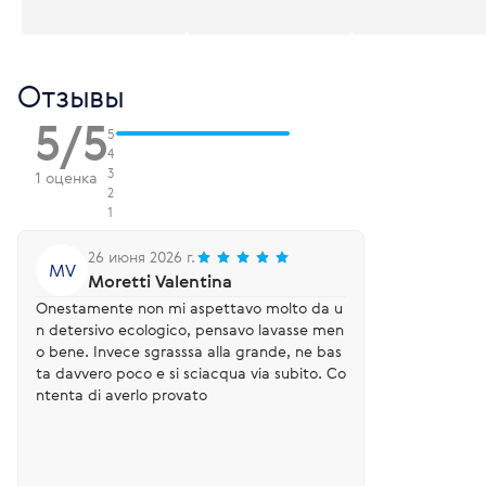
Отзывы
5/5
5
4
3
1 оценка
2
1
26 июня 2026 г.
MV
Moretti Valentina
Onestamente non mi aspettavo molto da u
n detersivo ecologico, pensavo lavasse men
o bene. Invece sgrasssa alla grande, ne bas
ta davvero poco e si sciacqua via subito. Co
ntenta di averlo provato