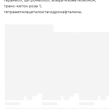
гераниол, цитронеллол, альфа-изометилионон, 
транс-кетон розы 1, 
тетраметилацетилоктагидронафталины.