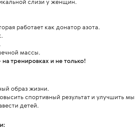
икальной слизи у женщин.
орая работает как донатор азота.
.
.
шечной массы.
на тренировках и не только!
вный образ жизни.
 повысить спортивный результат и улучшить м
завести детей.
и: