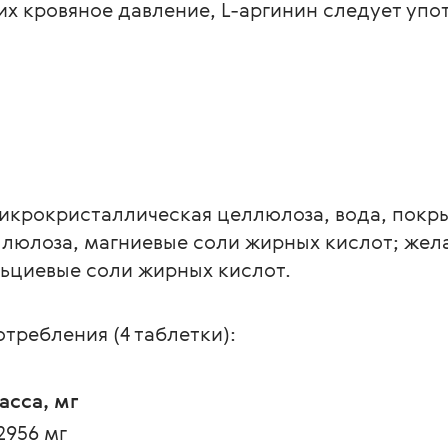
 кровяное давление, L-аргинин следует упот
микрокристаллическая целлюлоза, вода, покр
юлоза, магниевые соли жирных кислот; жела
льциевые соли жирных кислот.
требления (4 таблетки):
асса, мг 
2956 мг