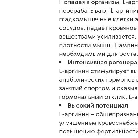
Попадая в организм, L-а
перерабатывают L-аргини
гладкомышечные клетки э
сосудов, падает кровяно
веществами усиливается. 
плотности мышц. Пампинг
необходимыми для роста
Интенсивная регенера
L-аргинин стимулирует вы
анаболических гормонов в
занятий спортом и оказыв
гормональный отклик, L-а
Высокий потенциал
L-аргинин – общепризнанн
улучшением кровоснабжен
повышению фертильности з