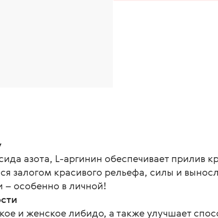
у
сида азота, L-аргинин обеспечивает прилив 
я залогом красивого рельефа, силы и выносл
и – особенно в личной!
сти
ое и женское либидо, а также улучшает спос