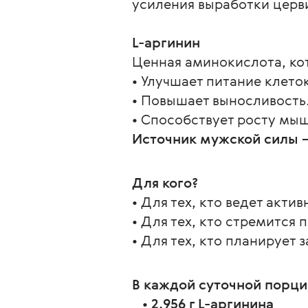
усиления выработки церв
L-аргинин
Ценная аминокислота, кот
• Улучшает питание клеток
• Повышает выносливость
• Способствует росту мы
Источник мужской силы – 
Для кого?
• Для тех, кто ведет акти
• Для тех, кто стремится
• Для тех, кто планирует 
В каждой суточной порци
   • 
2,956 г L-аргинина