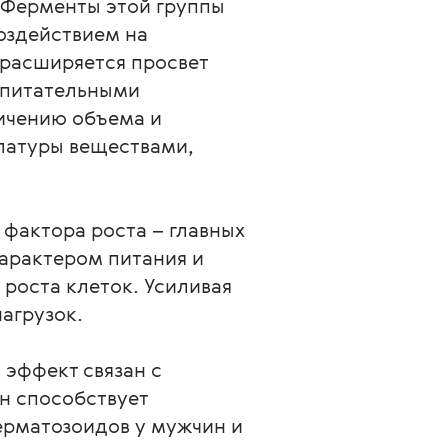
. Ферменты этой группы
оздействием на
 расширяется просвет
и питательными
личению объема и
латуры веществами,
фактора роста – главных
характером питания и
 роста клеток. Усиливая
агрузок.
 эффект связан с
н способствует
ерматозоидов у мужчин и