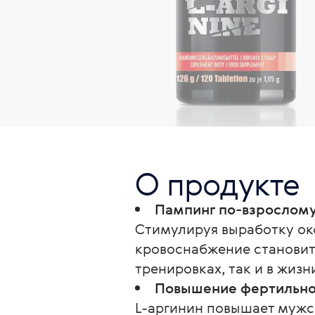
О продукте
Пампинг по-взрослом
Стимулируя выработку ок
кровоснабжение становитс
тренировках, так и в жизн
Повышение фертильно
L-аргинин повышает мужск