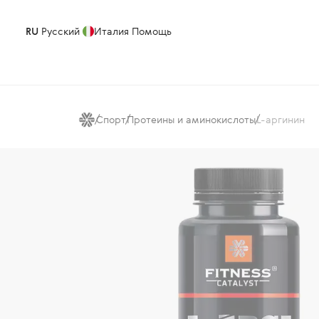
RU
Русский
Италия
Помощь
Спорт
Протеины и аминокислоты
L-аргинин