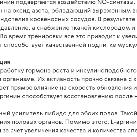
ргинин подвергается воздействию NO-синтазы
н на оксид азота, обладающий выраженным в
ндотелия кровеносных сосудов. В результате
е давление, а снабжение тканей кислородом 
Во время тренировки все это приводит к уве
 способствует качественной подпитке муску
.
ция
работку гормона роста и инсулиноподобного 
 организме. Их активность прочно связана с 
ает прямое влияние на скорость обновления и
ргинин способствует восстановлению после н
ый усилитель либидо для обоих полов. Такой
ия половых органов. Помимо этого, L-аргини
а счет увеличения качества и количества сп