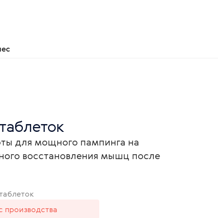
нес
 таблеток
ты для мощного пампинга на
нного восстановления мышц после
 таблеток
 с производства