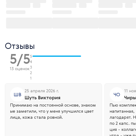
Отзывы
5/5
5
4
3
13 оценок
2
1
25 апреля 2026 г.
11 ноя
ШВ
ЧО
Шуть Виктория
Чиры
Принимаю на постоянной основе, знаком
Пью комплек
ые заметили, что у меня улучшился цвет
напитанная, 
лица, кожа стала ровной.
лагодарят. 
по 2 капс. п
ция - коллаг
утра - уже р