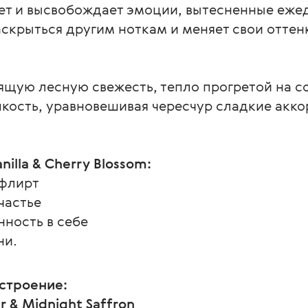
ет и высвобождает эмоции, вытесненные еже
скрыться другим ноткам и меняет свои оттенк
щую лесную свежесть, тепло прогретой на с
пкость, уравновешивая чересчур сладкие акк
nilla & Cherry Blossom:
 флирт
частье
нность в себе
ни.
строение:
 & Midnight Saffron