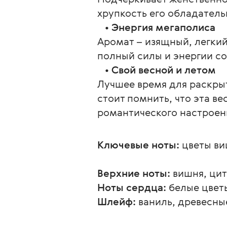
хрупкость его обладател
   • 
Энергия мегаполиса
Аромат – изящный, легкий
полный силы и энергии с
   • 
Свой весной и летом
Лучшее время для раскрыти
стоит помнить, что эта в
романтического настроени
Ключевые ноты:
 цветы в
Верхние ноты:
 вишня, ци
Ноты сердца:
 белые цвет
Шлейф:
 ваниль, древесны