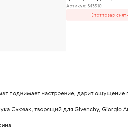
Артикул:
S43510
Этот товар снят
а
ат поднимает настроение, дарит ощущение 
а Сьюзак, творящий для Givenchy, Giorgio Ar
сина