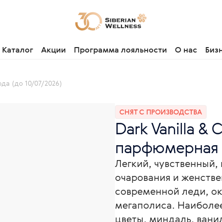
Каталог
Акции
Программа лояльности
О нас
Биз
да (до 10/07/2026)
СНЯТ С ПРОИЗВОДСТВА
Dark Vanilla & 
парфюмерная в
Легкий, чувственный,
очарования и женстве
современной леди, о
мегаполиса. Наиболее
цветы, миндаль, вани