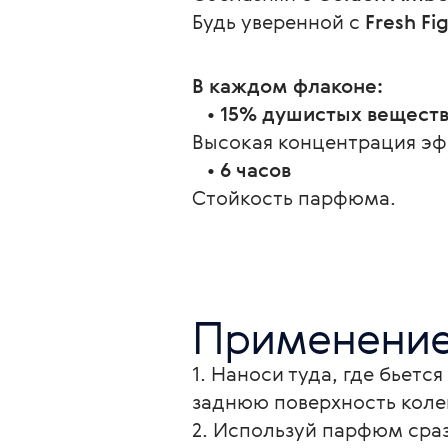
Будь уверенной с 
Fresh Fi
В каждом флаконе:
   • 
15% душистых веществ
Высокая концентрация эф
   • 
6 часов
Стойкость парфюма.
Применени
1. Наноси туда, где бьетс
заднюю поверхность колене
2. Используй парфюм сраз