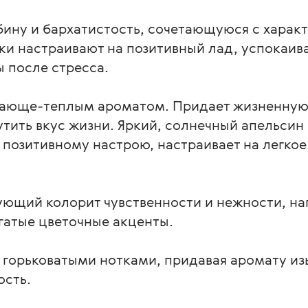
бину и бархатистость, сочетающуюся с харак
и настраивают на позитивный лад, успокаива
ы после стресса.
ающе-теплым ароматом. Придает жизненную
тить вкус жизни. Яркий, солнечный апельсин
позитивному настрою, настраивает на легко
ющий колорит чувственности и нежности, на
гатые цветочные акценты.
 горьковатыми нотками, придавая аромату из
ость.