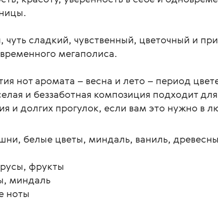
ьницы.
, чуть сладкий, чувственный, цветочный и пр
овременного мегаполиса.
я нот аромата – весна и лето – период цвете
еселая и беззаботная композиция подходит для
я и долгих прогулок, если вам это нужно в лю
ишни, белые цветы, миндаль, ваниль, древесн
трусы, фрукты
ы, миндаль
е ноты