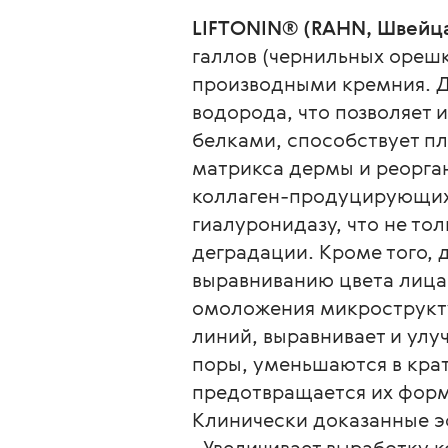
LIFTONIN® (RAHN, Швейц
галлов (чернильных орешк
производными кремния. Д
водорода, что позволяет 
белками, способствует п
матрикса дермы и реорган
коллаген-продуцирующих ф
гиалуронидазу, что не тол
деградации. Кроме того, 
выравниванию цвета лица.
омоложения микрострукту
линий, выравнивает и улу
поры, уменьшаются в крат
предотвращается их фор
Клинически доказанные э
∙ Увеличивает выработку 