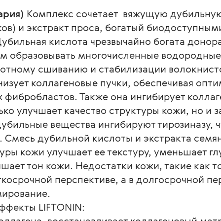
ария)
 Комплекс сочетает  вяжущую дубильную
ов) и экстракт проса, богатый биодоступным
убильная кислота чрезвычайно богата донор
им образовывать многочисленные водородные с
лотному сшиванию и стабилизации волокнисто
изует коллагеновые пучки, обеспечивая опти
ибробластов. Также она ингибирует коллаген
ько улучшает качество структуры кожи, но и 
дубильные вещества ингибируют тирозиназу, ч
 Смесь дубильной кислоты и экстракта семян
ры кожи улучшает ее текстуру, уменьшает гл
чшает тон кожи. Недостатки кожи, такие как 
косрочной перспективе, а в долгосрочной пе
мирование.
ффекты LIFTONIN: 
коллагена, восстанавливает коллагеновый мат