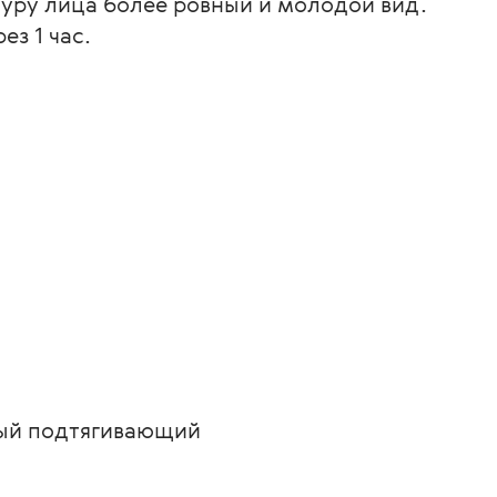
уру лица более ровный и молодой вид.
з 1 час.
ный подтягивающий