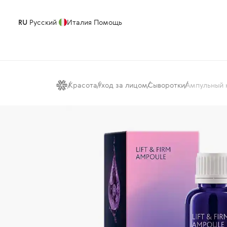
RU
Русский
Италия
Помощь
Красота
Уход за лицом
Сыворотки
Ампульный к