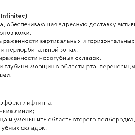
Infiniteс)
а, обеспечивающая адресную доставку актив
онов кожи.
выраженности вертикальных и горизонтальных
 и периорбитальной зонах.
выраженности носогубных складок.
и глубины морщин в области рта, переносицы
шеи.
 эффект лифтинга;
нкие линии;
ица и уменьшить область второго подбородка
губных складок.