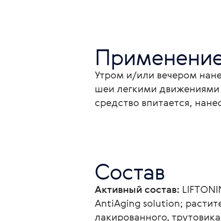
Применени
Утром и/или вечером нане
шеи легкими движениями 
средство впитается, нан
Состав
Активный состав:
 LIFTONI
AntiAging solution; расти
лакированного, трутовика