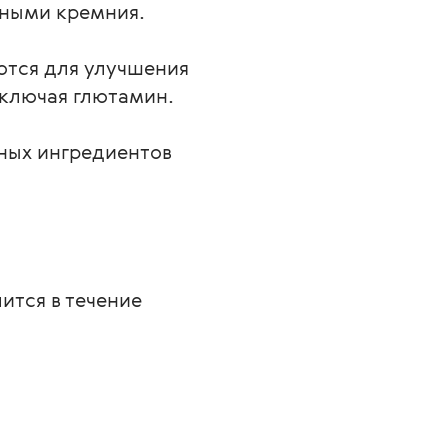
дными кремния.
ются для улучшения
включая глютамин.
ных ингредиентов
тся в течение 