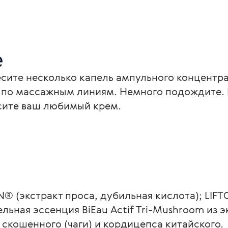
е
сите несколько капель ампульного концентра
по массажным линиям. Немного подождите. Н
есите ваш любимый крем.
N® (экстракт проса, дубильная кислота); LIFT
тельная эссенция BiEau Actif Tri-Mushroom из 
 скошенного (чаги) и кордицепса китайского.