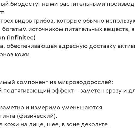
гатый биодоступными растительными произво
om
 трех видов грибов, которые обычно использу
ы богатым источником питательных веществ, 
n (Infiniteс)
а, обеспечивающая адресную доставку актив
онов кожи.
имый компонент из микроводорослей:
 подтягивающий эффект – заметен сразу и дли
 заметно и измеримо уменьшаются.
инга (физический).
 кожи на лице, шее, в зоне декольте.