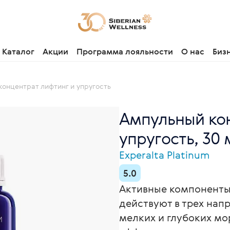
Каталог
Акции
Программа лояльности
О нас
Биз
онцентрат лифтинг и упругость
Ампульный кон
упругость, 30 
Experalta Platinum
5.0
Активные компоненты
действуют в трех на
мелких и глубоких м