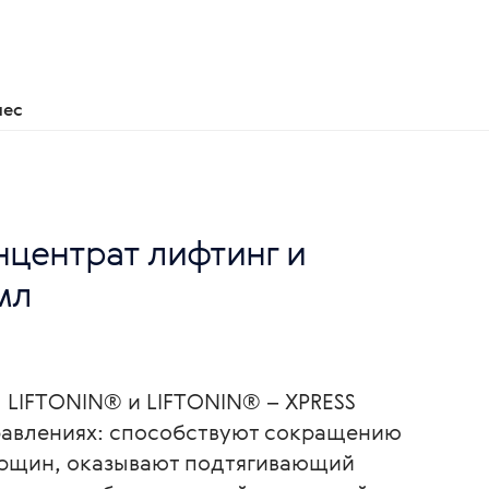
нес
центрат лифтинг и
мл
 LIFTONIN® и LIFTONIN® – XPRESS
правлениях: способствуют сокращению
орщин, оказывают подтягивающий