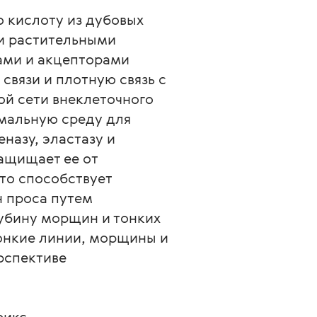
 кислоту из дубовых 
и растительными 
ами и акцепторами 
вязи и плотную связь с 
й сети внеклеточного 
мальную среду для 
азу, эластазу и 
защищает ее от 
то способствует 
 проса путем 
убину морщин и тонких 
тонкие линии, морщины и 
рспективе 
рикс.