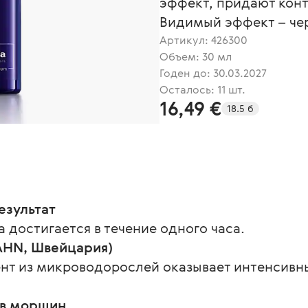
эффект, придают конт
Видимый эффект – чере
Артикул:
426300
Объем: 30 мл
Годен до: 30.03.2027
Осталось: 11 шт.
16,49 €
18.5 б
езультат
достигается в течение одного часа.
RAHN, Швейцария)
нт из микроводорослей оказывает интенсив
ов морщин