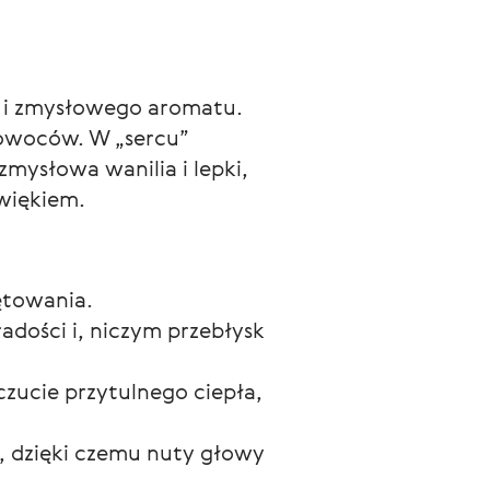
 i zmysłowego aromatu. 
owoców. W „sercu” 
mysłowa wanilia i lepki, 
więkiem.
ętowania.
adości i, niczym przebłysk
zucie przytulnego ciepła,
i, dzięki czemu nuty głowy