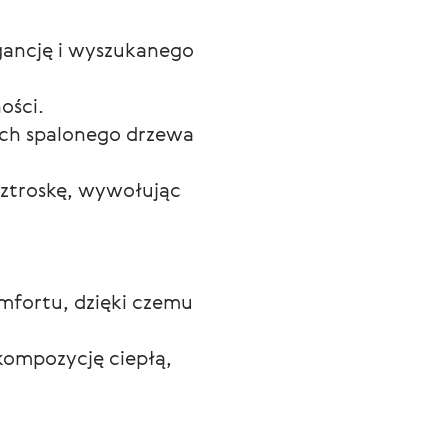
ancję i wyszukanego
ości.
ach spalonego drzewa
beztroskę, wywołując
omfortu, dzięki czemu
kompozycję ciepłą,