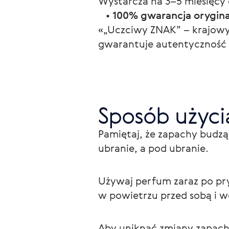
Wystarcza na 3–5 miesięcy
   • 
100% gwarancja orygina
«„Uczciwy ZNAK” – krajowy
gwarantuje autentyczność i
Sposób użyci
Pamiętaj, że zapachy budzą
ubranie, a pod ubranie.
Używaj perfum zaraz po pry
w powietrzu przed sobą i 
Aby uniknąć zmiany zapach