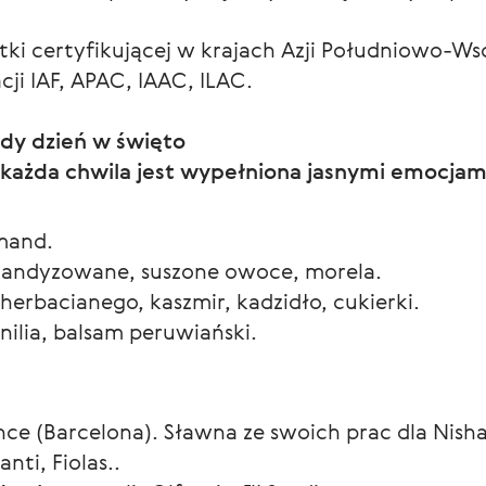
ki certyfikującej w krajach Azji Południowo-Ws
i IAF, APAC, IAAC, ILAC.
żdy dzień w święto
każda chwila jest wypełniona jasnymi emocjami
mand.
 kandyzowane, suszone owoce, morela.
herbacianego, kaszmir, kadzidło, cukierki.
nilia, balsam peruwiański.
e (Barcelona). Sławna ze swoich prac dla Nishan
nti, Fiolas..