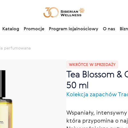
Katalog
Promocje
Program lojalnościowy
O nas
Biz
oda perfumowana
WKRÓTCE W SPRZEDAŻY
Tea Blossom &
50 ml
Kolekcja zapachów Tra
Wspaniały, intensywny
która przypomina o naj