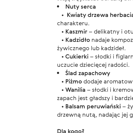
Nuty serca
•
Kwiaty drzewa herbaci
charakteru.
•
Kaszmir
– delikatny i ot
•
Kadzidło
nadaje kompozy
żywicznego lub kadzideł.
•
Cukierki
– słodki i figl
uczucie dziecięcej radości.
Ślad zapachowy
•
Piżmo
dodaje aromatowi 
•
Wanilia
– słodki i kremo
zapach jest gładszy i bardzi
•
Balsam peruwiański
– ży
drzewną nutą, nadając jej 
Dla kogo?