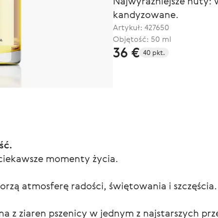
Najwyraźniejsze nuty: 
kandyzowane.
Artykuł:
427650
Objętość: 50 ml
36 €
40 pkt.
ść.
ciekawsze momenty życia.
zą atmosferę radości, świętowania i szczęścia.
 z ziaren pszenicy w jednym z najstarszych prz