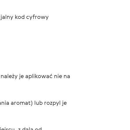
jalny kod cyfrowy 
ależy je aplikować nie na 
ia aromat) lub rozpyl je 
scu, z dala od 