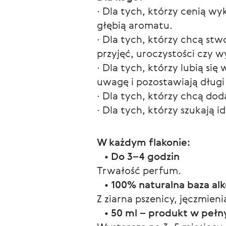
∙ Dla tych, którzy cenią w
głębią aromatu.
∙ Dla tych, którzy chcą st
przyjęć, uroczystości czy 
∙ Dla tych, którzy lubią si
uwagę i pozostawiają długi 
∙ Dla tych, którzy chcą dod
∙ Dla tych, którzy szukają i
W każdym flakonie:
   • 
Do 3–4 godzin
Trwałość perfum.
   • 
100% naturalna baza al
Z ziarna pszenicy, jęczmienia
   • 
50 ml – produkt w peł