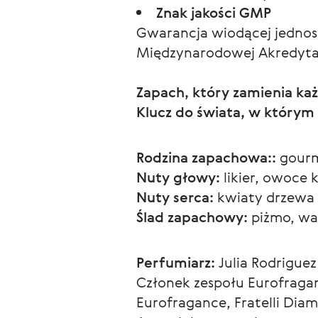
Znak jakości GMP
Gwarancja wiodącej jednost
Międzynarodowej Akredytacj
Zapach, który zamienia ka
Klucz do świata, w którym 
Rodzina zapachowa::
 gour
Nuty głowy:
 likier, owoce
Nuty serca:
 kwiaty drzewa 
Ślad zapachowy:
 piżmo, wa
Perfumiarz:
 Julia Rodriguez
Członek zespołu Eurofraganc
Eurofragance, Fratelli Diama