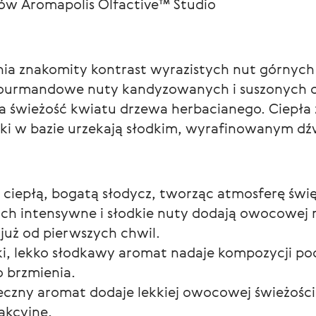
w Aromapolis Olfactive™ Studio
a znakomity kontrast wyrazistych nut górnych
gourmandowe nuty kandyzowanych i suszonych 
 świeżość kwiatu drzewa herbacianego. Ciepła z
ki w bazie urzekają słodkim, wyrafinowanym dź
 ciepłą, bogatą słodycz, tworząc atmosferę świ
ich intensywne i słodkie nuty dodają owocowej r
 już od pierwszych chwil.
i, lekko słodkawy aromat nadaje kompozycji poc
 brzmienia.
neczny aromat dodaje lekkiej owocowej świeżośc
rakcyjne.