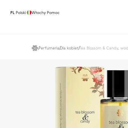
PL
Polski
Włochy
Pomoc
Perfumeria
Dla kobiet
Tea Blossom & Candy, w