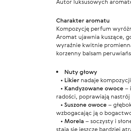
Autor luksusowych aromató
Charakter aromatu
Kompozycję perfum wyróżni
Aromat ujawnia kuszące, 
wyraźnie kwitnie promienna
korzenny balsam peruwiańs
Nuty głowy
•
Likier
nadaje kompozycji
•
Kandyzowane owoce
– 
radości, poprawiają nastrój
•
Suszone owoce
– głębok
wzbogacając ją o bogactwo
•
Morela
– soczysty i sło
stają się jeszcze bardziej at