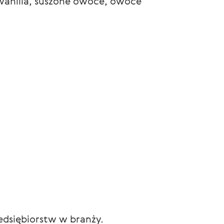
wanilia, suszone owoce, owoce
edsiębiorstw w branży.