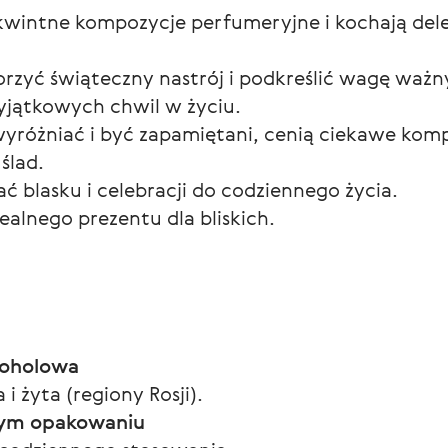
ykwintne kompozycje perfumeryjne i kochają de
worzyć świąteczny nastrój i podkreślić wagę ważn
wyjątkowych chwil w życiu.
ę wyróżniać i być zapamiętani, cenią ciekawe kom
ślad.
ać blasku i celebracji do codziennego życia.
dealnego prezentu dla bliskich.
koholowa
 i żyta (regiony Rosji).
nym opakowaniu