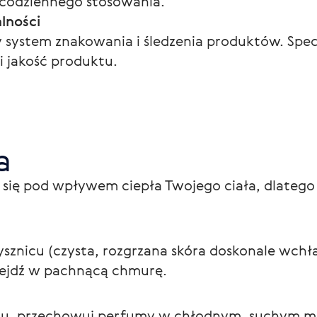
 codziennego stosowania.
lności
 system znakowania i śledzenia produktów. Spec
 jakość produktu.
a
 się pod wpływem ciepła Twojego ciała, dlatego n
sznicu (czysta, rozgrzana skóra doskonale wchłan
wejdź w pachnącą chmurę.
u, przechowuj perfumy w chłodnym, suchym miej