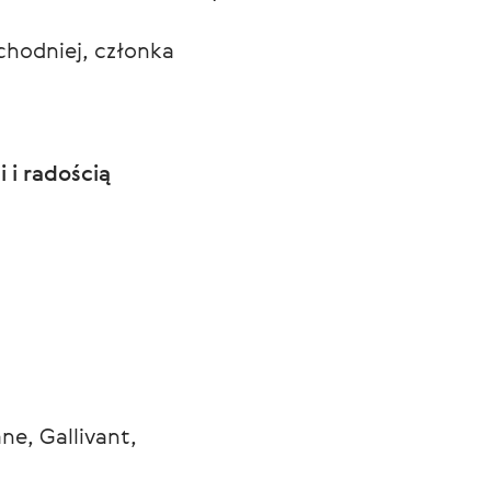
chodniej, członka
 i radością
e, Gallivant, 