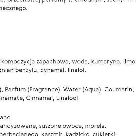
onecznego.
), kompozycja zapachowa, woda, kumaryna, limon
ian benzylu, cynamal, linalol.
.), Parfum (Fragrance), Water (Aqua), Coumarin,
nnamate, Cinnamal, Linalool.
and.
 kandyzowane, suszone owoce, morela.
erbacianego, kaszmir, kadzidło, cukierki.