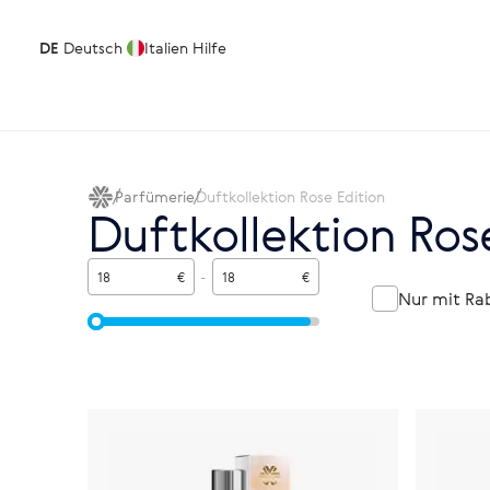
DE
Deutsch
Italien
Hilfe
Parfümerie
Duftkollektion Rose Edition
Duftkollektion Ros
€
-
€
Nur mit Ra