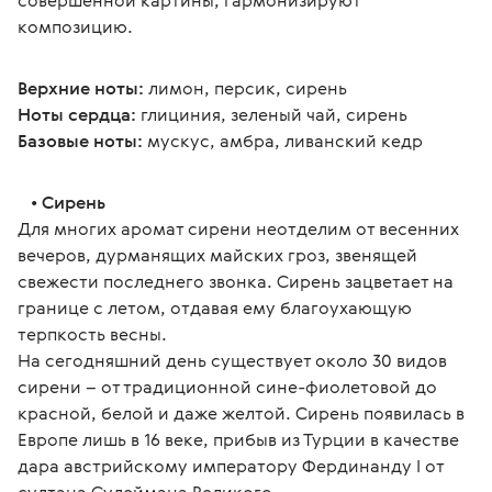
совершенной картины, гармонизируют 
композицию.
Верхние ноты:
 лимон, персик, сирень
Ноты сердца:
 глициния, зеленый чай, сирень
Базовые ноты:
 мускус, амбра, ливанский кедр
   • 
Сирень
Для многих аромат сирени неотделим от весенних 
вечеров, дурманящих майских гроз, звенящей 
свежести последнего звонка. Сирень зацветает на 
границе с летом, отдавая ему благоухающую 
терпкость весны.
На сегодняшний день существует около 30 видов 
сирени – от традиционной сине-фиолетовой до 
красной, белой и даже желтой. Сирень появилась в 
Европе лишь в 16 веке, прибыв из Турции в качестве 
дара австрийскому императору Фердинанду I от 