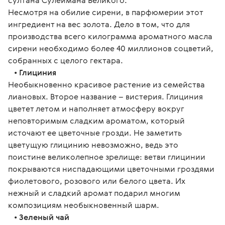
султана Сулеймана Великого.
Несмотря на обилие сирени, в парфюмерии этот 
ингредиент на вес золота. Дело в том, что для 
производства всего килограмма ароматного масла 
сирени необходимо более 40 миллионов соцветий, 
собранных с целого гектара.
   • 
Глициния
Необыкновенно красивое растение из семейства 
лиановых. Второе название – вистерия. Глициния 
цветет летом и наполняет атмосферу вокруг 
неповторимым сладким ароматом, который 
источают ее цветочные грозди. Не заметить 
цветущую глицинию невозможно, ведь это 
поистине великолепное зрелище: ветви глицинии 
покрываются ниспадающими цветочными гроздями 
фиолетового, розового или белого цвета. Их 
нежный и сладкий аромат подарил многим 
композициям необыкновенный шарм.
   • 
Зеленый чай